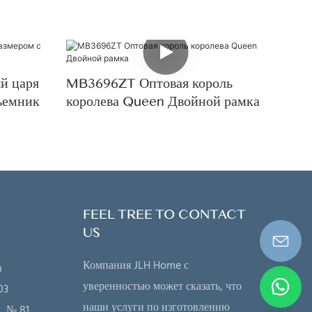
й царя
MB3696ZT Оптовая король
ъемник
королева Queen Двойной рамка
FEEL TREE TO CONTACT
US
Компания JLH Home с
n
уверенностью может сказать, что
03
наши услуги по изготовлению
, № 81,