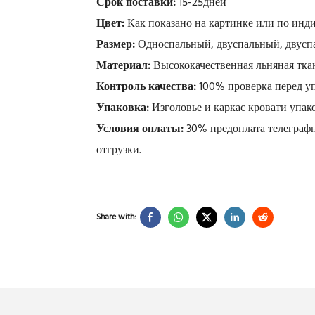
Срок поставки:
15-25дней
Цвет:
Как показано на картинке или по инд
Размер:
Односпальный, двуспальный, двусп
Материал:
Высококачественная льняная тка
Контроль качества:
100% проверка перед у
Упаковка:
Изголовье и каркас кровати упак
Условия оплаты:
30% предоплата телеграфн
отгрузки.
Share with: