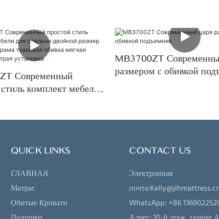
MB3700ZT Современны
размером с обивкой под
ZT Современный
 стиль комплект мебели
льни двойной размер
ная рама тканевая обивка
кровать быстрая
ка
QUICK LINKS
CONTACT US
ГЛАВНАЯ
Электронная
Матрас
почта:
Kelly@jlhmattress.c
Обитые Кровати
WhatsApp: +86 136902252
Подушки
Адрес:
10-й этаж, здание А