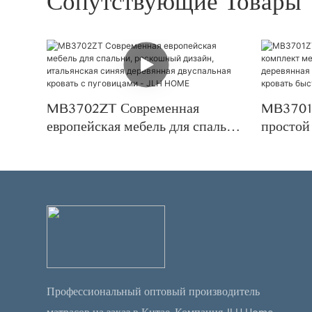
Сопутствующие Товары
MB3702ZT Современная
MB3701
европейская мебель для спальни,
простой
роскошный дизайн, итальянская
для спа
синяя деревянная двуспальная
деревян
кровать с пуговицами - JLH
мягкая 
HOME
установ
Профессиональный оптовый производитель