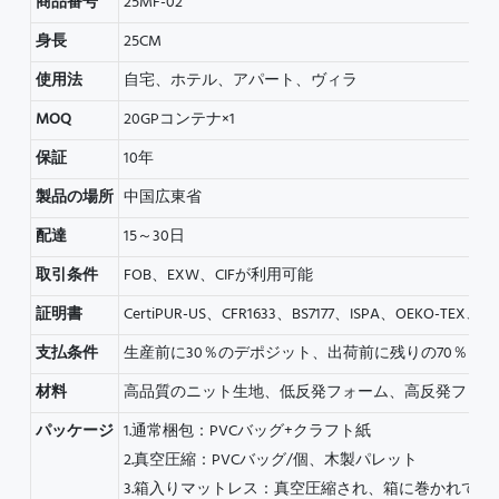
商品番号
25MF-02
身長
25CM
使用法
自宅、ホテル、アパート、ヴィラ
MOQ
20GPコンテナ×1
保証
10年
製品の場所
中国広東省
配達
15～30日
取引条件
FOB、EXW、CIFが利用可能
証明書
CertiPUR-US、CFR1633、BS7177、ISPA、OEKO-TEX、IS
支払条件
生産前に30％のデポジット、出荷前に残りの70％を
材料
高品質のニット生地、低反発フォーム、高反発フォー
パッケージ
1.通常梱包：PVCバッグ+クラフト紙
2.真空圧縮：PVCバッグ/個、木製パレット
3.箱入りマットレス：真空圧縮され、箱に巻かれてい