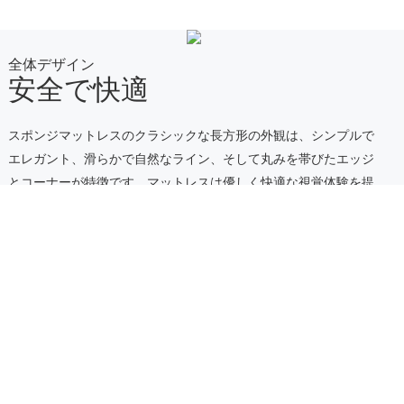
全体デザイン
安全で快適
スポンジマットレスのクラシックな長方形の外観は、シンプルで
エレガント、滑らかで自然なライン、そして丸みを帯びたエッジ
とコーナーが特徴です。
マットレスは優しく快適な視覚体験を提
供するだけでなく、日常生活におけるエッジやコーナーとの衝突
による身体の損傷を効果的に回避します。
お子様連れのご家族、
ご高齢者、忙しいオフィスワーカーなど、偶発的な衝突を心配す
る必要がなく、家庭生活に安心感をもたらします。
均一な厚さ
は、マットレスの側面からしっかりとした構造を際立たせ、信頼
できるサポート性能を発揮し、しっかりとした耐久性のある印象
を与え、毎晩の質の高い睡眠の基盤を築きます。