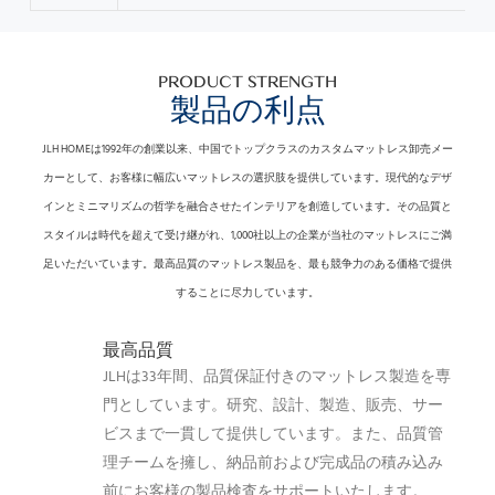
PRODUCT STRENGTH
製品の利点
JLH HOMEは1992年の創業以来、中国でトップクラスのカスタムマットレス卸売メー
カーとして、お客様に幅広いマットレスの選択肢を提供しています。
現代的なデザ
インとミニマリズムの哲学を融合させたインテリアを創造しています。
その品質と
スタイルは時代を超えて受け継がれ、1,000社以上の企業が当社のマットレスにご満
足いただいています。
最高品質のマットレス製品を、最も競争力のある価格で提供
することに尽力しています。
最高品質
JLHは33年間、品質保証付きのマットレス製造を専
門としています。研究、設計、製造、販売、サー
ビスまで一貫して提供しています。また、品質管
理チームを擁し、納品前および完成品の積み込み
前にお客様の製品検査をサポートいたします。