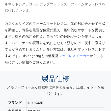
ルマットレス、ロールアップマットレス、フォームマットレスを
提供しています。
カスタムサイズのフォームマットレスは、体の形に合わせて形状
を調整し、脊椎を最適な位置に整え、集中的なサポートを提供し
ます。
動きの伝達を抑え、自分だけの睡眠ゾーンを作り出しま
す。
パートナーの寝返りを気にしなくて済むので、夜中に寝返り
で目が覚めてしまうことが多い方には、低反発マットレスがおす
すめです。
Jinlonghengもの低反発
マットレスメーカー
から、さ
らに詳しい情報をご覧ください。
製品
仕様
メモリーフォームが
、圧迫ポイントを緩
睡眠中に
体を包み込み
和します。
ブランド
JLH HOME