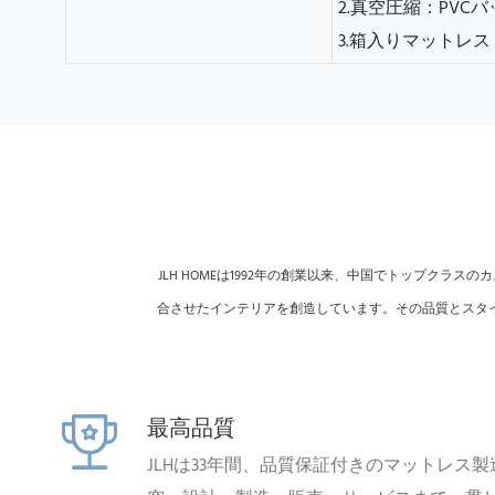
2.真空圧縮：PVC
3.箱入りマットレ
JLH HOMEは1992年の創業以来、中国でトップク
合させたインテリアを創造しています。
その品質とスタ
最高品質
JLHは33年間、品質保証付きのマットレス