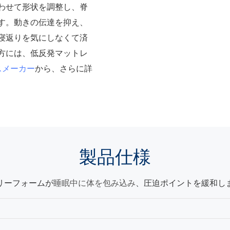
わせて形状を調整し、脊
す。
動きの伝達を抑え、
寝返りを気にしなくて済
方には、低反発マットレ
スメーカー
から、さらに詳
製品
仕様
リーフォームが
、圧迫ポイントを緩和し
睡眠中に
体を包み込み