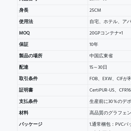
身長
25CM
使用法
自宅、ホテル、ア
MOQ
20GPコンテナ×1
保証
10年
製品の場所
中国広東省
配達
15～30日
取引条件
FOB、EXW、CIF
証明書
CertiPUR-US、CFR1
支払条件
生産前に30％のデ
材料
高品質のグラフェ
パッケージ
1.通常梱包：PVC