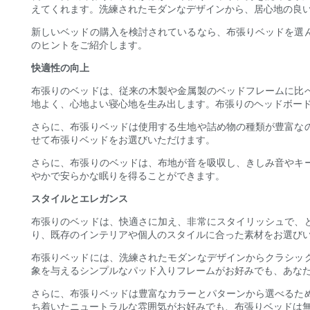
えてくれます。洗練されたモダンなデザインから、居心地の良
新しいベッドの購入を検討されているなら、布張りベッドを選
のヒントをご紹介します。
快適性の向上
布張りのベッドは、従来の木製や金属製のベッドフレームに比
地よく、心地よい寝心地を生み出します。布張りのヘッドボー
さらに、布張りベッドは使用する生地や詰め物の種類が豊富な
せて布張りベッドをお選びいただけます。
さらに、布張りのベッドは、布地が音を吸収し、きしみ音やキ
やかで安らかな眠りを得ることができます。
スタイルとエレガンス
布張りのベッドは、快適さに加え、非常にスタイリッシュで、
り、既存のインテリアや個人のスタイルに合った素材をお選び
布張りベッドには、洗練されたモダンなデザインからクラシッ
象を与えるシンプルなパッド入りフレームがお好みでも、あな
さらに、布張りベッドは豊富なカラーとパターンから選べるた
ち着いたニュートラルな雰囲気がお好みでも、布張りベッドは