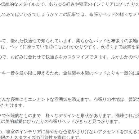
い伝統的なスタイルまで、あらゆる好みや寝室のインテリアにぴったり
んでみてはいかがでしょうか？この記事では、布張りベッドの様々なメ
べて、優れた快適性で知られています。柔らかなパッドと布張りの張地
ドは、ベッドに座っている時にもたれかかりやすく、夜遅くまで読書を
ので、お好みに合わせて快適さをカスタマイズできます。ふかふかのベ
ーキー音を最小限に抑えるため、金属製や木製のベッドよりも一般的に
どんな寝室にもエレガントな雰囲気を添えます。布張りの生地は、贅沢
いただけます。
クで伝統的なものまで、様々なデザインと形状があります。洗練された
たの美的感覚にぴったりの布張りベッドがきっと見つかります。
め、寝室のインテリアに鮮やかな色彩やさりげないアクセントを加える
無限のカスタマイズの可能性を提供します。