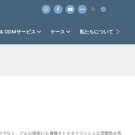
 & ODMサービス
ケース
私たちについて
お
けでなく、どんな寝室にも優雅さとスタイリッシュな雰囲気を添