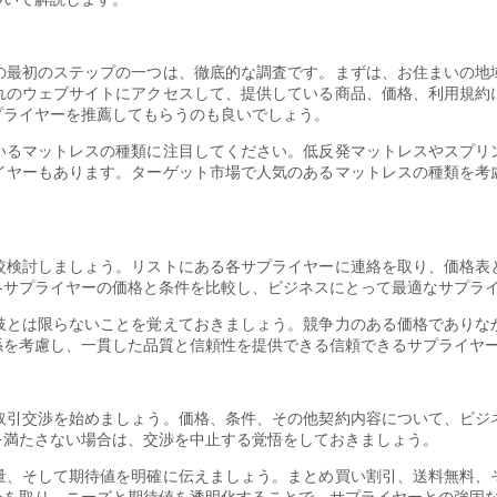
の最初のステップの一つは、徹底的な調査です。まずは、お住まいの地
れのウェブサイトにアクセスして、提供している商品、価格、利用規約
プライヤーを推薦してもらうのも良いでしょう。
いるマットレスの種類に注目してください。低反発マットレスやスプリ
イヤーもあります。ターゲット市場で人気のあるマットレスの種類を考
較検討しましょう。リストにある各サプライヤーに連絡を取り、価格表
各サプライヤーの価格と条件を比較し、ビジネスにとって最適なサプラ
肢とは限らないことを覚えておきましょう。競争力のある価格でありな
係を考慮し、一貫した品質と信頼性を提供できる信頼できるサプライヤ
取引交渉を始めましょう。価格、条件、その他契約内容について、ビジ
を満たさない場合は、交渉を中止する覚悟をしておきましょう。
量、そして期待値を明確に伝えましょう。まとめ買い割引、送料無料、
ンを取り、ニーズと期待値を透明化することで、サプライヤーとの強固