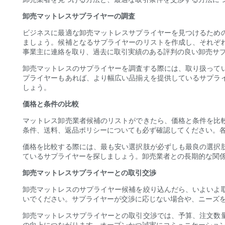
卸売マットレスサプライヤーの調査
ビジネスに最適な卸売マットレスサプライヤーを見つけるため
ましょう。候補となるサプライヤーのリストを作成し、それぞ
事業主に連絡を取り、過去に取引実績のある評判の良い卸売サ
卸売マットレスのサプライヤーを調査する際には、取り扱って
プライヤーもあれば、より幅広い品揃えを提供しているサプラ
しょう。
価格と条件の比較
マットレス卸売業者候補のリストができたら、価格と条件を比
条件、送料、返品ポリシーについても必ず確認してください。
価格を比較する際には、最も安い選択肢が必ずしも最良の選択
ているサプライヤーを探しましょう。卸売業者との長期的な関
卸売マットレスサプライヤーとの取引交渉
卸売マットレスのサプライヤー候補を絞り込んだら、いよいよ
いでください。サプライヤーが交渉に応じない場合や、ニーズ
卸売マットレスサプライヤーとの取引交渉では、予算、注文数
の向上につながります。オープンかつ誠実にコミュニケーショ