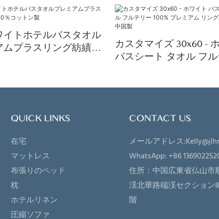
ワイトホテルバスタオル
カスタマイズ 30x60 -
アムプラスリング紡績
バスシート タオル フ
コットン製
100% プレミアム リン
ットン 中国製
QUICK LINKS
CONTACT US
在宅
メールアドレス:
Kelly@jlh
マットレス
WhatsApp: +86 136902252
布張りのベッド
住所：
中国広東省仏山市
枕
渓北華路端渓セクション81
ホテルリネン
階
圧縮ソファ