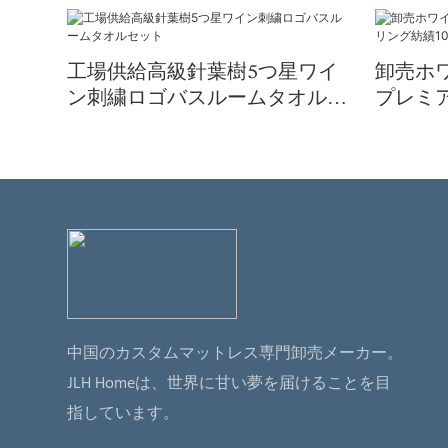
工場供給高級針葉樹5つ星ワイ
卸売ホ
ン刺繍ロゴバスルームタオルセ
プレミ
ット
100％
中国のカスタムマットレス専門卸売メーカー。
JLH Homeは、世界に甘い夢を届けることを目
指しています。