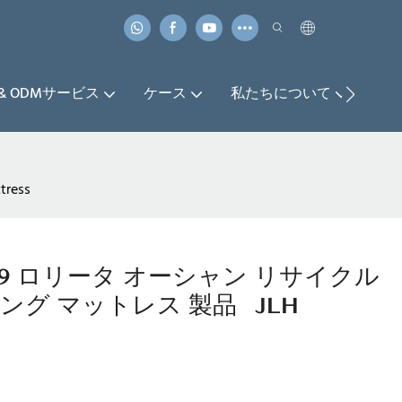
 & ODMサービス
ケース
私たちについて
お
ress
-39 ロリータ オーシャン リサイクル
グ マットレス 製品 | JLH