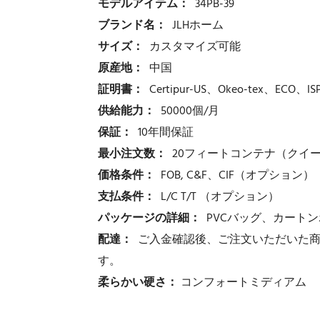
モデルアイテム：
34PB-39
ブランド名：
JLHホーム
サイズ：
カスタマイズ可能
原産地：
中国
証明書：
Certipur-US、Okeo-tex、ECO、IS
供給能力：
50000個/月
保証：
10年間保証
最小注文数：
20フィートコンテナ（クイー
価格条件：
FOB, C&F、CIF（オプション）
支払条件：
L/C T/T （オプション）
パッケージの詳細：
PVCバッグ、カート
配達：
ご入金確認後、ご注文いただいた商
す。
柔らかい硬さ：
コンフォートミディアム