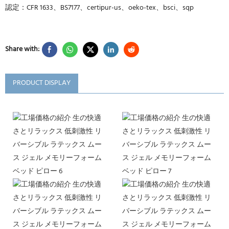
認定：CFR 1633、BS7177、certipur-us、oeko-tex、bsci、sqp
Share with:
PRODUCT DISPLAY