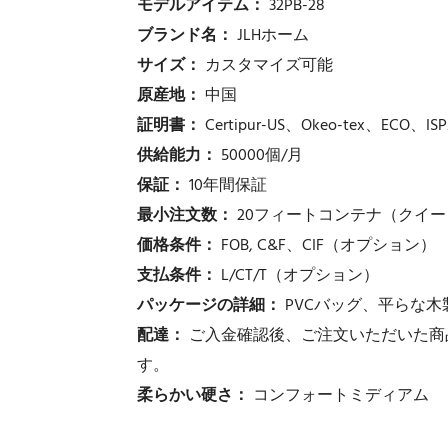
モデルアイテム：
32PB-28
ブランド名：
JLHホーム
サイズ：
カスタマイズ可能
原産地：
中国
証明書：
Certipur-US、Okeo-tex、ECO、ISP
供給能力：
50000個/月
保証：
10年間保証
最小注文数：
20フィートコンテナ（クイー
価格条件：
FOB, C&F、CIF（オプション）
支払条件：
L/CT/T（オプション）
パッケージの詳細：
PVCバッグ、平らな木
配達：
ご入金確認後、ご注文いただいた商
す。
柔らかい硬さ：
コンフォートミディアム