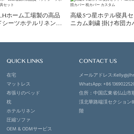
JLHホーム工場製の高品
高級5つ星ホテル寝具セ
ドシーツホテルリネン寝
ニカム刺繍 掛け布団カ
ト
カバー カスタム
QUICK LINKS
CONTACT US
在宅
メールアドレス:
Kelly@jlh
マットレス
WhatsApp: +86 136902252
布張りのベッド
住所：
中国広東省仏山市
枕
渓北華路端渓セクション81
ホテルリネン
階
圧縮ソファ
OEM & ODMサービス