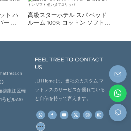
ット ハ
高級スターホテル スパ ベッド
バー 枕
ルーム 100% コットン ソフト
使い捨てスリッパ
FEEL TREE TO CONTACT
US
mattress.cn
JLH Home は、当社のカスタム マ
03
ットレスのサービスが優れている
順徳龍江区端
と自信を持って言えます。
号ビルA10