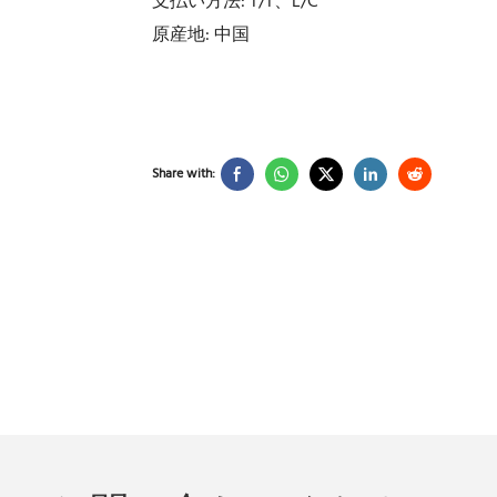
支払い方法: T/T、L/C
原産地: 中国
Share with: