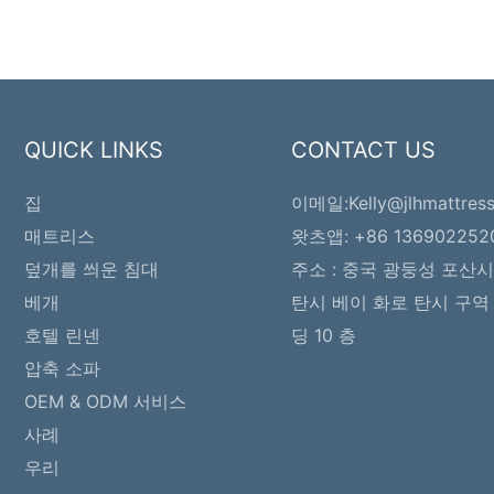
QUICK LINKS
CONTACT US
집
이메일:
Kelly@jlhmattres
매트리스
왓츠앱: +86 136902252
덮개를 씌운 침대
주소 :
중국 광둥성 포산시
베개
탄시 베이 화로 탄시 구역 8
호텔 린넨
딩 10 층
압축 소파
OEM & ODM 서비스
사례
우리