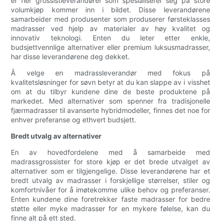
er her grossistleverandører som spesialiserer seg på store
volumkjøp kommer inn i bildet. Disse leverandørene
samarbeider med produsenter som produserer førsteklasses
madrasser ved hjelp av materialer av høy kvalitet og
innovativ teknologi. Enten du leter etter enkle,
budsjettvennlige alternativer eller premium luksusmadrasser,
har disse leverandørene deg dekket.
Å velge en madrassleverandør med fokus på
kvalitetsløsninger for søvn betyr at du kan slappe av i visshet
om at du tilbyr kundene dine de beste produktene på
markedet. Med alternativer som spenner fra tradisjonelle
fjærmadrasser til avanserte hybridmodeller, finnes det noe for
enhver preferanse og ethvert budsjett.
Bredt utvalg av alternativer
En av hovedfordelene med å samarbeide med
madrassgrossister for store kjøp er det brede utvalget av
alternativer som er tilgjengelige. Disse leverandørene har et
bredt utvalg av madrasser i forskjellige størrelser, stiler og
komfortnivåer for å imøtekomme ulike behov og preferanser.
Enten kundene dine foretrekker faste madrasser for bedre
støtte eller myke madrasser for en mykere følelse, kan du
finne alt på ett sted.