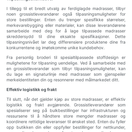
I tillegg til et bredt utvalg av ferdiglagde madrasser, tilbyr
noen grossistleverandører også tilpasningsmuligheter for
store bestillinger. Enten du trenger spesifikke størrelser,
merkevarebygging eller materialer, kan disse leverandørene
samarbeide med deg for å lage tilpassede madrasser
skreddersydd til dine eksakte spesifikasjoner. Dette
tilpasningsnivået lar deg differensiere produktene dine fra
konkurrentene og imøtekomme unike kundebehov.
Fra personlig broderi til spesialtilpassede stoffdesign er
mulighetene for tilpasning uendelige. Ved å samarbeide med
en grossistleverandør som tilbyr tilpasningsmuligheter, kan
du lage en signaturlinje med madrasser som gjenspeiler
merkeidentiteten din og resonnerer med målmarkedet ditt.
Effektiv logistikk og frakt
Til slutt, når det gjelder kjøp av store madrasser, er effektiv
logistikk og frakt avgjørende. Grossistleverandører som
spesialiserer seg på bulkbestillinger har infrastrukturen og
ressursene til å håndtere store mengder madrasser og
koordinere rettidige leveranser til ønsket sted. Enten du fyller
opp butikken din eller oppfyller bestillinger for nettkunder,