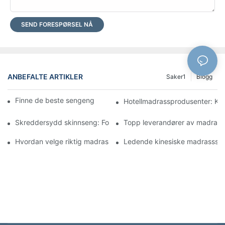
SEND FORESPØRSEL NÅ
ANBEFALTE ARTIKLER
Saker1
Blogg
Finne de beste sengengrossistene for butikken din
Hotellmadrassprodusenter: Komf
Skreddersydd skinnseng: Forvandle soverommet ditt til et luksu
Topp leverandører av madrasser
Hvordan velge riktig madrassgrossist for bedriften din
Ledende kinesiske madrassselsk