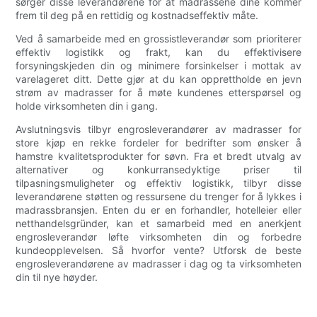
sørger disse leverandørene for at madrassene dine kommer
frem til deg på en rettidig og kostnadseffektiv måte.
Ved å samarbeide med en grossistleverandør som prioriterer
effektiv logistikk og frakt, kan du effektivisere
forsyningskjeden din og minimere forsinkelser i mottak av
varelageret ditt. Dette gjør at du kan opprettholde en jevn
strøm av madrasser for å møte kundenes etterspørsel og
holde virksomheten din i gang.
Avslutningsvis tilbyr engrosleverandører av madrasser for
store kjøp en rekke fordeler for bedrifter som ønsker å
hamstre kvalitetsprodukter for søvn. Fra et bredt utvalg av
alternativer og konkurransedyktige priser til
tilpasningsmuligheter og effektiv logistikk, tilbyr disse
leverandørene støtten og ressursene du trenger for å lykkes i
madrassbransjen. Enten du er en forhandler, hotelleier eller
netthandelsgründer, kan et samarbeid med en anerkjent
engrosleverandør løfte virksomheten din og forbedre
kundeopplevelsen. Så hvorfor vente? Utforsk de beste
engrosleverandørene av madrasser i dag og ta virksomheten
din til nye høyder.