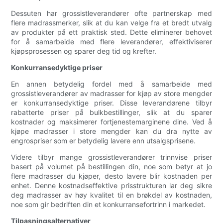
Dessuten har grossistleverandører ofte partnerskap med
flere madrassmerker, slik at du kan velge fra et bredt utvalg
av produkter på ett praktisk sted. Dette eliminerer behovet
for å samarbeide med flere leverandører, effektiviserer
kjøpsprosessen og sparer deg tid og krefter.
Konkurransedyktige priser
En annen betydelig fordel med å samarbeide med
grossistleverandører av madrasser for kjøp av store mengder
er konkurransedyktige priser. Disse leverandørene tilbyr
rabatterte priser på bulkbestillinger, slik at du sparer
kostnader og maksimerer fortjenestemarginene dine. Ved å
kjøpe madrasser i store mengder kan du dra nytte av
engrospriser som er betydelig lavere enn utsalgsprisene.
Videre tilbyr mange grossistleverandører trinnvise priser
basert på volumet på bestillingen din, noe som betyr at jo
flere madrasser du kjøper, desto lavere blir kostnaden per
enhet. Denne kostnadseffektive prisstrukturen lar deg sikre
deg madrasser av høy kvalitet til en brøkdel av kostnaden,
noe som gir bedriften din et konkurransefortrinn i markedet.
Tilpasningsalternativer