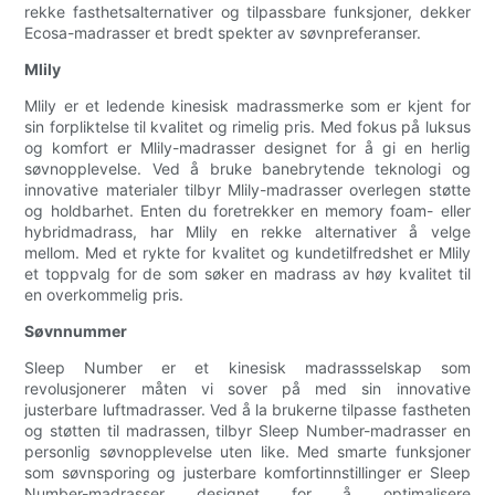
rekke fasthetsalternativer og tilpassbare funksjoner, dekker
Ecosa-madrasser et bredt spekter av søvnpreferanser.
Mlily
Mlily er et ledende kinesisk madrassmerke som er kjent for
sin forpliktelse til kvalitet og rimelig pris. Med fokus på luksus
og komfort er Mlily-madrasser designet for å gi en herlig
søvnopplevelse. Ved å bruke banebrytende teknologi og
innovative materialer tilbyr Mlily-madrasser overlegen støtte
og holdbarhet. Enten du foretrekker en memory foam- eller
hybridmadrass, har Mlily en rekke alternativer å velge
mellom. Med et rykte for kvalitet og kundetilfredshet er Mlily
et toppvalg for de som søker en madrass av høy kvalitet til
en overkommelig pris.
Søvnnummer
Sleep Number er et kinesisk madrassselskap som
revolusjonerer måten vi sover på med sin innovative
justerbare luftmadrasser. Ved å la brukerne tilpasse fastheten
og støtten til madrassen, tilbyr Sleep Number-madrasser en
personlig søvnopplevelse uten like. Med smarte funksjoner
som søvnsporing og justerbare komfortinnstillinger er Sleep
Number-madrasser designet for å optimalisere