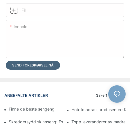
Fil
Innhold
SEND FORESPØRSEL NÅ
ANBEFALTE ARTIKLER
Saker1
Blogg
Finne de beste sengengrossistene for butikken din
Hotellmadrassprodusenter: Komf
Skreddersydd skinnseng: Forvandle soverommet ditt til et luksu
Topp leverandører av madrasser