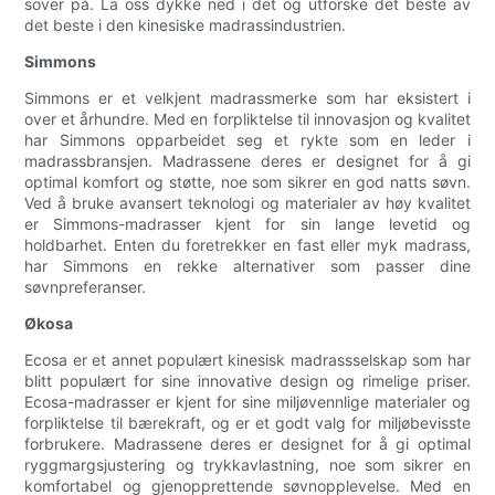
sover på. La oss dykke ned i det og utforske det beste av
det beste i den kinesiske madrassindustrien.
Simmons
Simmons er et velkjent madrassmerke som har eksistert i
over et århundre. Med en forpliktelse til innovasjon og kvalitet
har Simmons opparbeidet seg et rykte som en leder i
madrassbransjen. Madrassene deres er designet for å gi
optimal komfort og støtte, noe som sikrer en god natts søvn.
Ved å bruke avansert teknologi og materialer av høy kvalitet
er Simmons-madrasser kjent for sin lange levetid og
holdbarhet. Enten du foretrekker en fast eller myk madrass,
har Simmons en rekke alternativer som passer dine
søvnpreferanser.
Økosa
Ecosa er et annet populært kinesisk madrassselskap som har
blitt populært for sine innovative design og rimelige priser.
Ecosa-madrasser er kjent for sine miljøvennlige materialer og
forpliktelse til bærekraft, og er et godt valg for miljøbevisste
forbrukere. Madrassene deres er designet for å gi optimal
ryggmargsjustering og trykkavlastning, noe som sikrer en
komfortabel og gjenopprettende søvnopplevelse. Med en