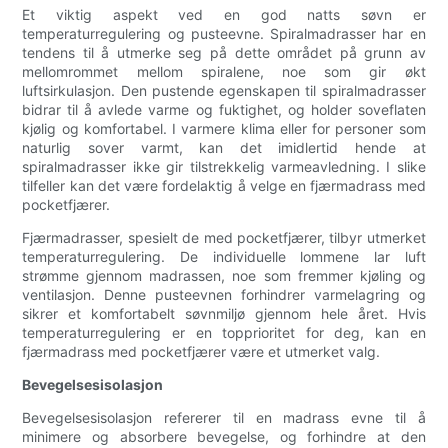
Et viktig aspekt ved en god natts søvn er
temperaturregulering og pusteevne. Spiralmadrasser har en
tendens til å utmerke seg på dette området på grunn av
mellomrommet mellom spiralene, noe som gir økt
luftsirkulasjon. Den pustende egenskapen til spiralmadrasser
bidrar til å avlede varme og fuktighet, og holder soveflaten
kjølig og komfortabel. I varmere klima eller for personer som
naturlig sover varmt, kan det imidlertid hende at
spiralmadrasser ikke gir tilstrekkelig varmeavledning. I slike
tilfeller kan det være fordelaktig å velge en fjærmadrass med
pocketfjærer.
Fjærmadrasser, spesielt de med pocketfjærer, tilbyr utmerket
temperaturregulering. De individuelle lommene lar luft
strømme gjennom madrassen, noe som fremmer kjøling og
ventilasjon. Denne pusteevnen forhindrer varmelagring og
sikrer et komfortabelt søvnmiljø gjennom hele året. Hvis
temperaturregulering er en topprioritet for deg, kan en
fjærmadrass med pocketfjærer være et utmerket valg.
Bevegelsesisolasjon
Bevegelsesisolasjon refererer til en madrass evne til å
minimere og absorbere bevegelse, og forhindre at den