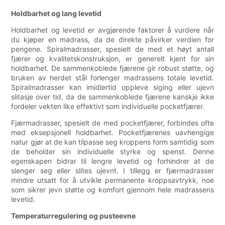
Holdbarhet og lang levetid
Holdbarhet og levetid er avgjørende faktorer å vurdere når
du kjøper en madrass, da de direkte påvirker verdien for
pengene. Spiralmadrasser, spesielt de med et høyt antall
fjærer og kvalitetskonstruksjon, er generelt kjent for sin
holdbarhet. De sammenkoblede fjærene gir robust støtte, og
bruken av herdet stål forlenger madrassens totale levetid.
Spiralmadrasser kan imidlertid oppleve siging eller ujevn
slitasje over tid, da de sammenkoblede fjærene kanskje ikke
fordeler vekten like effektivt som individuelle pocketfjærer.
Fjærmadrasser, spesielt de med pocketfjærer, forbindes ofte
med eksepsjonell holdbarhet. Pocketfjærenes uavhengige
natur gjør at de kan tilpasse seg kroppens form samtidig som
de beholder sin individuelle styrke og spenst. Denne
egenskapen bidrar til lengre levetid og forhindrer at de
slenger seg eller slites ujevnt. I tillegg er fjærmadrasser
mindre utsatt for å utvikle permanente kroppsavtrykk, noe
som sikrer jevn støtte og komfort gjennom hele madrassens
levetid.
Temperaturregulering og pusteevne