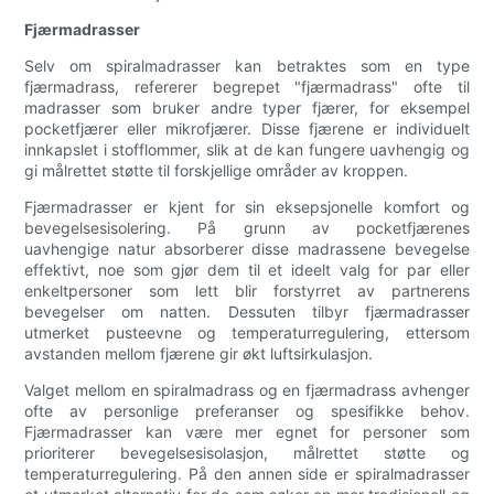
Fjærmadrasser
Selv om spiralmadrasser kan betraktes som en type
fjærmadrass, refererer begrepet "fjærmadrass" ofte til
madrasser som bruker andre typer fjærer, for eksempel
pocketfjærer eller mikrofjærer. Disse fjærene er individuelt
innkapslet i stofflommer, slik at de kan fungere uavhengig og
gi målrettet støtte til forskjellige områder av kroppen.
Fjærmadrasser er kjent for sin eksepsjonelle komfort og
bevegelsesisolering. På grunn av pocketfjærenes
uavhengige natur absorberer disse madrassene bevegelse
effektivt, noe som gjør dem til et ideelt valg for par eller
enkeltpersoner som lett blir forstyrret av partnerens
bevegelser om natten. Dessuten tilbyr fjærmadrasser
utmerket pusteevne og temperaturregulering, ettersom
avstanden mellom fjærene gir økt luftsirkulasjon.
Valget mellom en spiralmadrass og en fjærmadrass avhenger
ofte av personlige preferanser og spesifikke behov.
Fjærmadrasser kan være mer egnet for personer som
prioriterer bevegelsesisolasjon, målrettet støtte og
temperaturregulering. På den annen side er spiralmadrasser