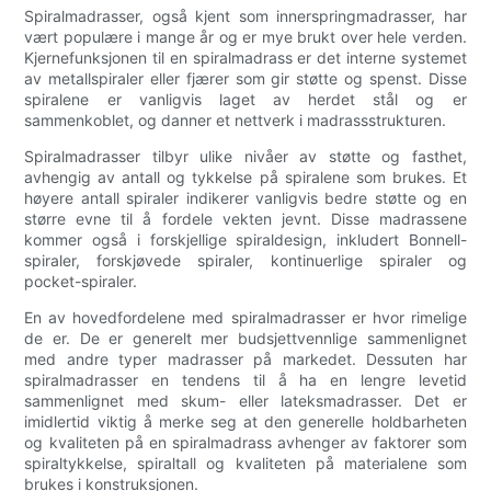
Spiralmadrasser, også kjent som innerspringmadrasser, har
vært populære i mange år og er mye brukt over hele verden.
Kjernefunksjonen til en spiralmadrass er det interne systemet
av metallspiraler eller fjærer som gir støtte og spenst. Disse
spiralene er vanligvis laget av herdet stål og er
sammenkoblet, og danner et nettverk i madrassstrukturen.
Spiralmadrasser tilbyr ulike nivåer av støtte og fasthet,
avhengig av antall og tykkelse på spiralene som brukes. Et
høyere antall spiraler indikerer vanligvis bedre støtte og en
større evne til å fordele vekten jevnt. Disse madrassene
kommer også i forskjellige spiraldesign, inkludert Bonnell-
spiraler, forskjøvede spiraler, kontinuerlige spiraler og
pocket-spiraler.
En av hovedfordelene med spiralmadrasser er hvor rimelige
de er. De er generelt mer budsjettvennlige sammenlignet
med andre typer madrasser på markedet. Dessuten har
spiralmadrasser en tendens til å ha en lengre levetid
sammenlignet med skum- eller lateksmadrasser. Det er
imidlertid viktig å merke seg at den generelle holdbarheten
og kvaliteten på en spiralmadrass avhenger av faktorer som
spiraltykkelse, spiraltall og kvaliteten på materialene som
brukes i konstruksjonen.