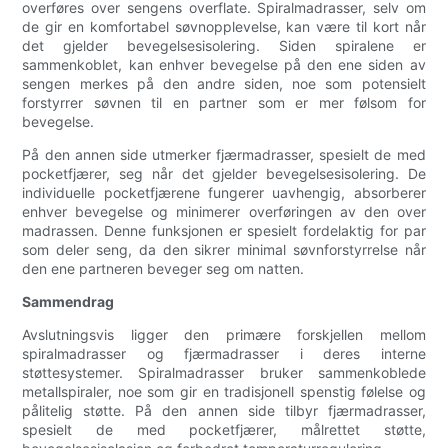
overføres over sengens overflate. Spiralmadrasser, selv om
de gir en komfortabel søvnopplevelse, kan være til kort når
det gjelder bevegelsesisolering. Siden spiralene er
sammenkoblet, kan enhver bevegelse på den ene siden av
sengen merkes på den andre siden, noe som potensielt
forstyrrer søvnen til en partner som er mer følsom for
bevegelse.
På den annen side utmerker fjærmadrasser, spesielt de med
pocketfjærer, seg når det gjelder bevegelsesisolering. De
individuelle pocketfjærene fungerer uavhengig, absorberer
enhver bevegelse og minimerer overføringen av den over
madrassen. Denne funksjonen er spesielt fordelaktig for par
som deler seng, da den sikrer minimal søvnforstyrrelse når
den ene partneren beveger seg om natten.
Sammendrag
Avslutningsvis ligger den primære forskjellen mellom
spiralmadrasser og fjærmadrasser i deres interne
støttesystemer. Spiralmadrasser bruker sammenkoblede
metallspiraler, noe som gir en tradisjonell spenstig følelse og
pålitelig støtte. På den annen side tilbyr fjærmadrasser,
spesielt de med pocketfjærer, målrettet støtte,