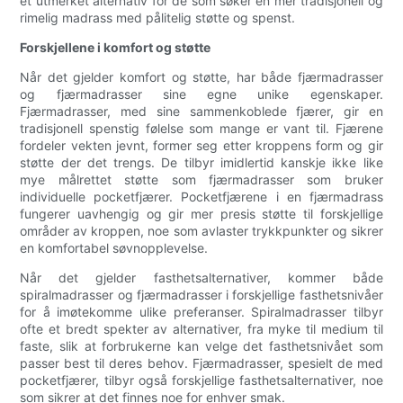
et utmerket alternativ for de som søker en mer tradisjonell og
rimelig madrass med pålitelig støtte og spenst.
Forskjellene i komfort og støtte
Når det gjelder komfort og støtte, har både fjærmadrasser
og fjærmadrasser sine egne unike egenskaper.
Fjærmadrasser, med sine sammenkoblede fjærer, gir en
tradisjonell spenstig følelse som mange er vant til. Fjærene
fordeler vekten jevnt, former seg etter kroppens form og gir
støtte der det trengs. De tilbyr imidlertid kanskje ikke like
mye målrettet støtte som fjærmadrasser som bruker
individuelle pocketfjærer. Pocketfjærene i en fjærmadrass
fungerer uavhengig og gir mer presis støtte til forskjellige
områder av kroppen, noe som avlaster trykkpunkter og sikrer
en komfortabel søvnopplevelse.
Når det gjelder fasthetsalternativer, kommer både
spiralmadrasser og fjærmadrasser i forskjellige fasthetsnivåer
for å imøtekomme ulike preferanser. Spiralmadrasser tilbyr
ofte et bredt spekter av alternativer, fra myke til medium til
faste, slik at forbrukerne kan velge det fasthetsnivået som
passer best til deres behov. Fjærmadrasser, spesielt de med
pocketfjærer, tilbyr også forskjellige fasthetsalternativer, noe
som sikrer at det finnes noe for enhver smak.