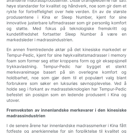
avanserte madrassprodusenter. Disse bransjelederne har satt
høye standarder for kvalitet og håndverk, noe som gir dem et
rykte for fortreffelighet over hele verden. En av de største
produsentene i Kina er Sleep Number, kjent for sine
innovative justerbare luftmadrasser som gir personlig komfort
og støtte. Med fokus på teknologiske fremskritt og
kundetilfredshet fortsetter Sleep Number å være en
markedsleder i madrassindustrien.
En annen fremtredende aktør på det kinesiske markedet er
Tempur-Pedic, kjent for sine høykvalitetsmadrasser i memory
foam som former seg etter kroppens form og gir eksepsjonell
trykkavlastning. Tempur-Pedic har bygget et sterkt
merkevareimage basert på sin overlegne komfort og
holdbarhet, noe som gjør dem til et populært valg blant
forbrukere som søker en luksuriøs søvnopplevelse. Ved å
holde seg i forkant av madrassteknologien har Tempur-Pedic
befestet sin posisjon som en ledende produsent i Kina og
utover.
Fremveksten av innenlandske merkevarer i den kinesiske
madrassindustrien
I de senere årene har innenlandske madrassmerker i Kina fått
fotfeste og anerkjennelse for sin forpliktelse til kvalitet og