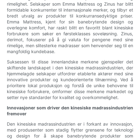
rimelighet. Selskaper som Emma Mattress og Zinus har blitt
formidable konkurrenter til internasjonale merker, og tilbyr et
bredt utvalg av produkter til konkurransedyktige priser.
Emma Mattress, kjent for sin banebrytende design og
overlegne komfort, har raskt blitt en favoritt blant kinesiske
forbrukere som søker en førsteklasses soveløsning. Zinus,
derimot, fokuserer på å gi valuta for pengene med sine
rimelige, men slitesterke madrasser som henvender seg til en
mangfoldig kundebase.
Suksessen til disse innenlandske merkene gjenspeiler det
skiftende landskapet i den kinesiske madrassindustrien, der
hjemmelagde selskaper utfordrer etablerte aktører med sine
innovative produkter og kundeorienterte tilnærming. Ved å
prioritere lokal produksjon og forstå de unike behovene til
kinesiske forbrukere, omformer disse merkene markedet og
setter nye standarder for kvalitet og overkommelighet.
Innovasjoner som driver den kinesiske madrassindustrien
fremover
Den kinesiske madrassindustrien er i forkant av innovasjon,
med produsenter som stadig flytter grensene for teknologi
og design for å skape banebrytende produkter som