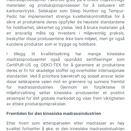
materialer og produksjonsprosesser for å redusere sitt
karbonavtrykk. Selskaper som Sleep Number og Tempur-
Pedic har implementert strenge kvalitetskontrolltiltak for å
sikre at produktene deres oppfyller de høyeste standardene
for holdbarhet, sikkerhet og ytelse. Ved å bruke materialer på
en ansvarlig måte og investere i miljøvennlig praksis,
beskytter disse produsentene ikke bare miljøet, men gir også
kundene produkter som er trygge og holdbare.
I tillegg til kvalitetssikring har mange kinesiske
madrassprodusenter også oppnådd sertifiseringer som
CertiPUR-US og OEKO-TEX for å garantere at produktene
deres er fri for skadelige stoffer og overholder internasjonale
standarder. Ved å prioritere bærekraft og sosialt ansvar leder
disse selskapene veien mot en grønnere og sunnere fremtid
for madrassindustrien. Gjennom sin forpliktelse til
miljøforvaltning setter kinesiske produsenter et positivt
eksempel for det globale markedet og viser frem viktigheten
av etiske produksjonspraksiser.
Fremtiden for den kinesiske madrassindustrien
Etter hvert som etterspørselen etter madrasser av høy
kvalitet fortsetter å øke, er den kinesiske madrassindustrien