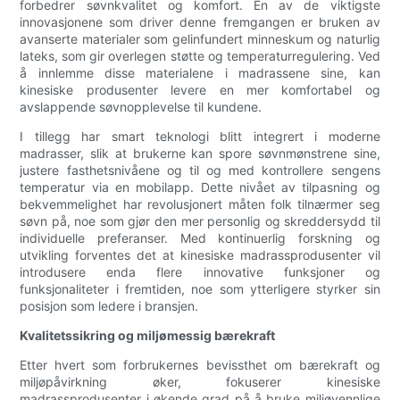
forbedrer søvnkvalitet og komfort. En av de viktigste
innovasjonene som driver denne fremgangen er bruken av
avanserte materialer som gelinfundert minneskum og naturlig
lateks, som gir overlegen støtte og temperaturregulering. Ved
å innlemme disse materialene i madrassene sine, kan
kinesiske produsenter levere en mer komfortabel og
avslappende søvnopplevelse til kundene.
I tillegg har smart teknologi blitt integrert i moderne
madrasser, slik at brukerne kan spore søvnmønstrene sine,
justere fasthetsnivåene og til og med kontrollere sengens
temperatur via en mobilapp. Dette nivået av tilpasning og
bekvemmelighet har revolusjonert måten folk tilnærmer seg
søvn på, noe som gjør den mer personlig og skreddersydd til
individuelle preferanser. Med kontinuerlig forskning og
utvikling forventes det at kinesiske madrassprodusenter vil
introdusere enda flere innovative funksjoner og
funksjonaliteter i fremtiden, noe som ytterligere styrker sin
posisjon som ledere i bransjen.
Kvalitetssikring og miljømessig bærekraft
Etter hvert som forbrukernes bevissthet om bærekraft og
miljøpåvirkning øker, fokuserer kinesiske
madrassprodusenter i økende grad på å bruke miljøvennlige