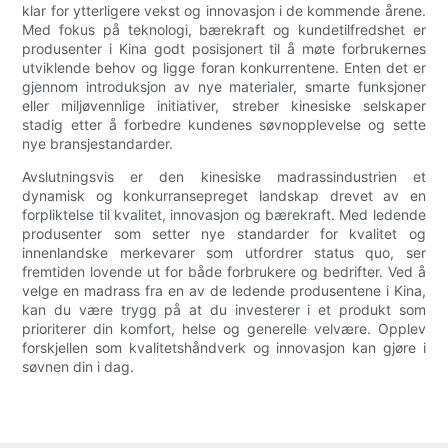
klar for ytterligere vekst og innovasjon i de kommende årene.
Med fokus på teknologi, bærekraft og kundetilfredshet er
produsenter i Kina godt posisjonert til å møte forbrukernes
utviklende behov og ligge foran konkurrentene. Enten det er
gjennom introduksjon av nye materialer, smarte funksjoner
eller miljøvennlige initiativer, streber kinesiske selskaper
stadig etter å forbedre kundenes søvnopplevelse og sette
nye bransjestandarder.
Avslutningsvis er den kinesiske madrassindustrien et
dynamisk og konkurransepreget landskap drevet av en
forpliktelse til kvalitet, innovasjon og bærekraft. Med ledende
produsenter som setter nye standarder for kvalitet og
innenlandske merkevarer som utfordrer status quo, ser
fremtiden lovende ut for både forbrukere og bedrifter. Ved å
velge en madrass fra en av de ledende produsentene i Kina,
kan du være trygg på at du investerer i et produkt som
prioriterer din komfort, helse og generelle velvære. Opplev
forskjellen som kvalitetshåndverk og innovasjon kan gjøre i
søvnen din i dag.