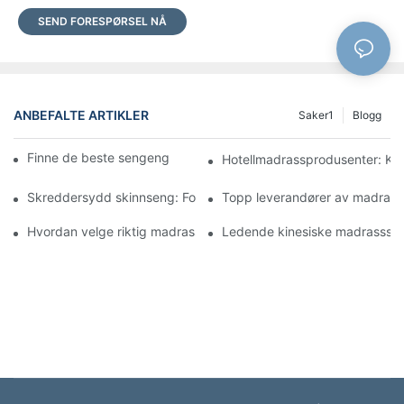
SEND FORESPØRSEL NÅ
ANBEFALTE ARTIKLER
Saker1
Blogg
Finne de beste sengengrossistene for butikken din
Hotellmadrassprodusenter: Komf
Skreddersydd skinnseng: Forvandle soverommet ditt til et luksu
Topp leverandører av madrasser
Hvordan velge riktig madrassgrossist for bedriften din
Ledende kinesiske madrassselsk