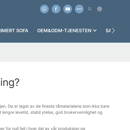
IMERT SOFA
OEM&ODM-TJENESTEN
SAKER
ing?
en. De er laget av de fineste råmaterialene som ikke bare
lengre levetid, stabil ytelse, god brukervennlighet og
r for null feil i hver del av vår produksjon og