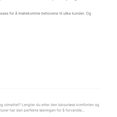
passes for å imøtekomme behovene til ulike kunder. Og
eg utmattet? Lengter du etter den luksuriøse komforten og
turer har den perfekte løsningen for å forvandle
turer blitt en ledende leverandør av sengetøyprodukter som