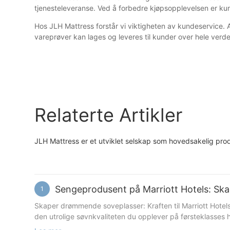
tjenesteleveranse. Ved å forbedre kjøpsopplevelsen er kun
Hos JLH Mattress forstår vi viktigheten av kundeservice. 
vareprøver kan lages og leveres til kunder over hele verd
Relaterte Artikler
JLH Mattress er et utviklet selskap som hovedsakelig pro
Sengeprodusent på Marriott Hotels: S
1
Skaper drømmende soveplasser: Kraften til Marriott Hotels
den utrolige søvnkvaliteten du opplever på førsteklasses h
soverommet ditt til et drømmeaktig søvnparadis. Med sin fo