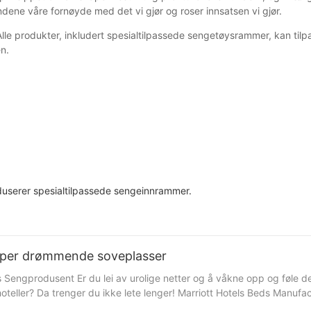
dene våre fornøyde med det vi gjør og roser innsatsen vi gjør.
Alle produkter, inkludert spesialtilpassede sengetøysrammer, kan til
en.
duserer spesialtilpassede sengeinnrammer.
kaper drømmende soveplasser
 Sengprodusent Er du lei av urolige netter og å våkne opp og føle d
oteller? Da trenger du ikke lete lenger! Marriott Hotels Beds Manufac
rpliktelse til kvalitet og kvalitet har Marriott Hotels Beds Manufac