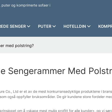
 puter og komprimerte sofaer i
REDE SENGER
PUTER
HOTELLDIN
KOMPR
er med polstring?
ede Sengerammer Med Polstr
re Co., Ltd er et av de mest konkurransedyktige produktene i bransj
 som også oppfyller bruksområder. De gir kundene store fordeler med 
 prinsippet om å «skape mest mulig profitt for alle kunder», og vi sørge