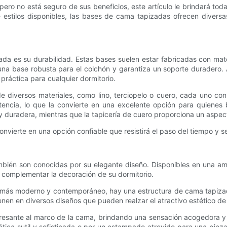
ero no está seguro de sus beneficios, este artículo le brindará tod
e estilos disponibles, las bases de cama tapizadas ofrecen divers
da es su durabilidad. Estas bases suelen estar fabricadas con mate
a base robusta para el colchón y garantiza un soporte duradero. Ad
 práctica para cualquier dormitorio.
 diversos materiales, como lino, terciopelo o cuero, cada uno con
stencia, lo que la convierte en una excelente opción para quienes 
y duradera, mientras que la tapicería de cuero proporciona un aspecto
nvierte en una opción confiable que resistirá el paso del tiempo y 
ién son conocidas por su elegante diseño. Disponibles en una ampl
y complementar la decoración de su dormitorio.
ok más moderno y contemporáneo, hay una estructura de cama tapizad
nen en diversos diseños que pueden realzar el atractivo estético de t
teresante al marco de la cama, brindando una sensación acogedora y 
tética sutil y sofisticada o por un estampado atrevido para una pi