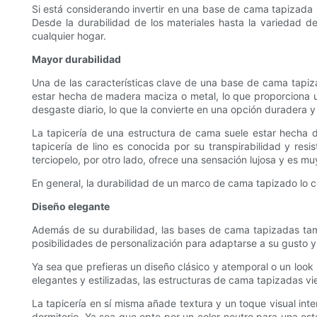
Si está considerando invertir en una base de cama tapizada p
Desde la durabilidad de los materiales hasta la variedad d
cualquier hogar.
Mayor durabilidad
Una de las características clave de una base de cama tapiza
estar hecha de madera maciza o metal, lo que proporciona un
desgaste diario, lo que la convierte en una opción duradera y
La tapicería de una estructura de cama suele estar hecha de
tapicería de lino es conocida por su transpirabilidad y resi
terciopelo, por otro lado, ofrece una sensación lujosa y es mu
En general, la durabilidad de un marco de cama tapizado lo co
Diseño elegante
Además de su durabilidad, las bases de cama tapizadas tamb
posibilidades de personalización para adaptarse a su gusto 
Ya sea que prefieras un diseño clásico y atemporal o un lo
elegantes y estilizadas, las estructuras de cama tapizadas vie
La tapicería en sí misma añade textura y un toque visual in
dormitorio. Ya sea que opte por un color neutro para una es