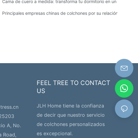
dad.
Cama de cuero a medida: transforma tu dormitorio en un espacio lu
ra su negocio
Principales empresas chinas de colchones por su relación calidad-
FEEL TREE TO CONTACT
US
JLH Home tiene la confianza
tress.cn
de decir que nuestro servicio
225203
de colchones personalizados
cio A, No.
es excepcional.
a Road,