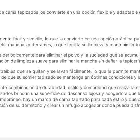
s de cama tapizados los convierte en una opción flexible y adaptabl
nte fácil y sencillo, lo que la convierte en una opción práctica p
ler manchas y derrames, lo que facilita su limpieza y mantenimiento
ría periódicamente para eliminar el polvo y la suciedad que se acum
ón de limpieza suave para eliminar la mancha sin dañar la tapicerí
íbles que se quitan y se lavan fácilmente, lo que le permite man
 de que su somier tapizado se mantenga en óptimas condiciones y l
te combinación de durabilidad, estilo y comodidad que realza la est
ados brindan una superficie de descanso lujosa y acogedora que le 
emporáneo, hay un marco de cama tapizado para cada estilo y que c
ación de su dormitorio y crear un refugio acogedor donde pueda disf