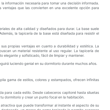
a la información necesaria para tomar una decisión informada.
as ventajas que las convierten en una excelente opción para
riales de alta calidad y diseñados para durar. La base suele
emás, la tapicería de la base está diseñada para resistir el
 sus propias ventajas en cuanto a durabilidad y estética. La
buscan un material resistente al uso regular. La tapicería de
 elegante y sofisticado, fácil de limpiar y mantener.
seguirá luciendo genial en su dormitorio durante muchos años.
ia gama de estilos, colores y estampados, ofrecen infinitas
a para cada estilo. Desde cabeceros capitoné hasta siluetas
u dormitorio y crear un punto focal en la habitación.
atractiva que puede transformar al instante el aspecto de su
eza destacada, un marco de cama tapizado le permite expresar