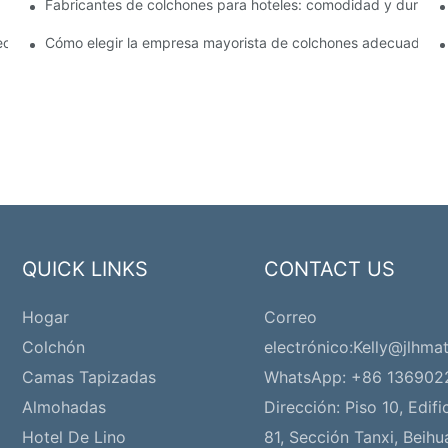
Fabricantes de colchones para hoteles: comodidad y durabili
s para su tienda
cios competitivos
Cómo elegir la empresa mayorista de colchones adecuada pa
QUICK LINKS
CONTACT US
Hogar
Correo
Colchón
electrónico:
Kelly@jlhmat
Camas Tapizadas
WhatsApp: +86 13690
Almohadas
Dirección:
Piso 10, Edifi
Hotel De Lino
81, Sección Tanxi, Beihu