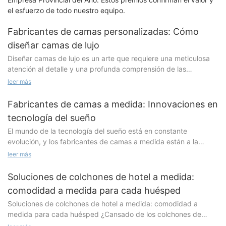
el esfuerzo de todo nuestro equipo.
Fabricantes de camas personalizadas: Cómo
diseñar camas de lujo
Diseñar camas de lujo es un arte que requiere una meticulosa
atención al detalle y una profunda comprensión de las
necesidades y deseos de los clientes más exigentes. Los
leer más
fabricantes de camas a medida son expertos en crear camas a
medida que combinan estilo, comodidad y funcionalidad para
Fabricantes de camas a medida: Innovaciones en
elevar la experiencia de descanso a un nuevo nivel. En este
tecnología del sueño
artículo, exploraremos el proceso de diseño de camas de lujo y
El mundo de la tecnología del sueño está en constante
los factores clave a considerar al crear camas a medida para
evolución, y los fabricantes de camas a medida están a la
los clientes más exigentes. Comprender las necesidades y
vanguardia de estas innovaciones. Desde materiales
preferencias del cliente Comprender las necesidades y
leer más
avanzados hasta funciones inteligentes, la industria está
preferencias del cliente es el primer paso para diseñar una
constantemente redefiniendo los límites de lo que puede ser un
cama de lujo. Los fabricantes de camas a medida trabajan en
Soluciones de colchones de hotel a medida:
buen descanso nocturno. En este artículo, exploraremos
estrecha colaboración con sus clientes para comprender su
comodidad a medida para cada huésped
algunas de las últimas tendencias y avances en la fabricación
estilo de vida, hábitos de sueño y preferencias de diseño. Esto
Soluciones de colchones de hotel a medida: comodidad a
de camas a medida y cómo están cambiando nuestra
implica realizar entrevistas y consultas exhaustivas para
medida para cada huésped ¿Cansado de los colchones de
concepción del sueño. Nuevos materiales y técnicas de
comprender los requisitos y expectativas específicos del
hotel de talla única? ¿Quiere ofrecer a sus huéspedes lo último