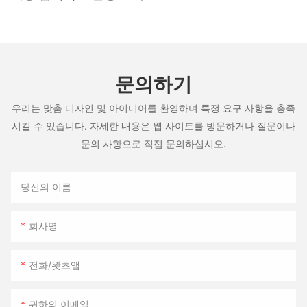
CustomComfort의 섬세한 디테일, SignatureSleep의 합리적인 가
격 등 어떤 제품을 선택하시든, 고품질 맞춤형 매트리스에 대한 투자
는 고객 만족도와 충성도 향상으로 이어질 것입니다. 더 이상 망설일
필요가 없습니다. 고객님의 고유한 니즈를 이해하고 고객님의 사양
에 맞춰 최고의 제품을 제공하는 맞춤형 매트리스 회사와 함께 사업
문의하기
을 성장시키세요. 고객들이 분명 만족하실 것입니다!
우리는 맞춤 디자인 및 아이디어를 환영하며 특정 요구 사항을 충족
시킬 수 있습니다. 자세한 내용은 웹 사이트를 방문하거나 질문이나
문의 사항으로 직접 문의하십시오.
당신의 이름
회사명
전화/왓츠앱
귀하의 이메일