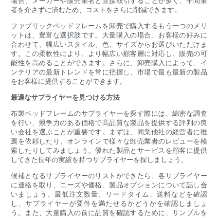
場合、メーカーや販売業者と直接取引することが多く、中間業
者を介さずに済むため、コストをさらに削減できます。
ファブリックベッドフレームを卸売で購入するもう一つのメリ
ットは、豊富な選択肢です。大量購入の場合、お客様の好みに
合わせて、幅広いスタイル、色、サイズからお選びいただけま
す。この柔軟性により、より幅広い顧客層に対応し、販売の可
能性を高めることができます。さらに、卸売購入によって、イ
ンテリアの最新トレンドを常に把握し、市場で最も最新の製品
をお客様に提供することができます。
最適なサプライヤーを見つける方法
布製ベッドフレームのサプライヤーを探す際には、綿密な調査
を行い、競争力のある価格で高品質な製品を提供する評判の良
い会社を選ぶことが重要です。まずは、同業他社の経営者に推
薦を依頼したり、オンラインで様々な卸売業者のレビューを検
索したりしてみましょう。優れた製品とサービスを顧客に提供
してきた長年の実績を持つサプライヤーを探しましょう。
候補となるサプライヤーのリストができたら、各サプライヤー
に連絡を取り、ニーズや価格、製品オプションについて話し合
いましょう。最低注文数量、リードタイム、送料などを確認
し、サプライヤーが要件を満たせるかどうかを確認しましょ
う。また、大量購入の前に品質を確認するために、サンプルを