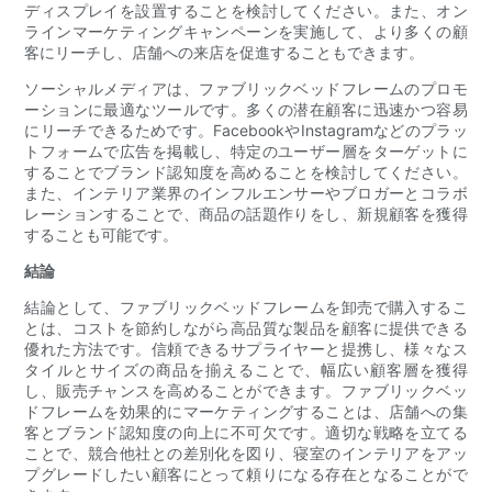
ディスプレイを設置することを検討してください。また、オン
ラインマーケティングキャンペーンを実施して、より多くの顧
客にリーチし、店舗への来店を促進することもできます。
ソーシャルメディアは、ファブリックベッドフレームのプロモ
ーションに最適なツールです。多くの潜在顧客に迅速かつ容易
にリーチできるためです。FacebookやInstagramなどのプラッ
トフォームで広告を掲載し、特定のユーザー層をターゲットに
することでブランド認知度を高めることを検討してください。
また、インテリア業界のインフルエンサーやブロガーとコラボ
レーションすることで、商品の話題作りをし、新規顧客を獲得
することも可能です。
結論
結論として、ファブリックベッドフレームを卸売で購入するこ
とは、コストを節約しながら高品質な製品を顧客に提供できる
優れた方法です。信頼できるサプライヤーと提携し、様々なス
タイルとサイズの商品を揃えることで、幅広い顧客層を獲得
し、販売チャンスを高めることができます。ファブリックベッ
ドフレームを効果的にマーケティングすることは、店舗への集
客とブランド認知度の向上に不可欠です。適切な戦略を立てる
ことで、競合他社との差別化を図り、寝室のインテリアをアッ
プグレードしたい顧客にとって頼りになる存在となることがで