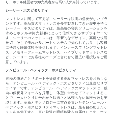
り、ホテル経営者や卸売業者から高い人気を誇っています。
シーリー・ホスピタリティ
マットレスに関して言えば、シーリーは説明の必要がないブラ
ンドです。高品質のマットレスを長年製造してきた歴史を持つ
シーリー・ホスピタリティは、最高級の寝具ソリューションを
求めるホテルや卸売顧客にとって信頼できるサプライヤーで
す。シーリーのマットレスは、革新的なデザイン、高度な快適
技術、そして優れたサポートシステムで知られており、お客様
に快適な睡眠体験を提供します。インナースプリングマットレ
ス、メモリーフォームマットレス、ハイブリッドマットレスな
ど、シーリーはお客様のニーズに合わせて幅広い選択肢をご用
意しています。
テンピュール・ペディック・ホスピタリティ
究極の快適さとサポートを提供する高級マットレスをお探しな
ら、テンピュール・ペディック・ホスピタリティは最適なサプ
ライヤーです。テンピュール・ペディックのマットレスは、独
自の低反発フォームを採用し、体型に合わせてフィットするこ
とで、一人ひとりに合わせた快適さと比類のない体圧分散を実
現します。革新とテクノロジーに重点を置いたテンピュール・
ペディック・ホスピタリティマットレスは、最も目の肥えたゲ
ストをも魅了する、真に贅沢な睡眠体験をお届けします。ホテ