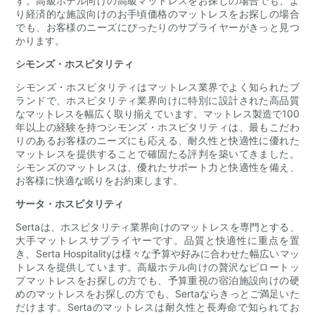
す。高級ホテル向けの高級マットレスをお探しの場合でも、よ
り経済的な施設向けのお手頃価格のマットレスをお探しの場合
でも、お客様のニーズにぴったりのサプライヤーがきっと見つ
かります。
シモンズ・ホスピタリティ
シモンズ・ホスピタリティはマットレス業界でよく知られたブ
ランドで、ホスピタリティ業界向けに特別に設計された高品質
なマットレスを幅広く取り揃えています。マットレス製造で100
年以上の経験を持つシモンズ・ホスピタリティは、最もこだわ
りのあるお客様のニーズにも応える、耐久性と快適性に優れた
マットレスを提供することで確固たる評判を築いてきました。
シモンズのマットレスは、優れたサポート力と快適性を備え、
お客様に快適な眠りをお約束します。
サータ・ホスピタリティ
Sertaは、ホスピタリティ業界向けのマットレスを専門とする、
大手マットレスサプライヤーです。品質と快適性に重点を置
き、Serta Hospitalityは様々な予算や好みに合わせた幅広いマッ
トレスを提供しています。高級ホテル向けの贅沢なピロートッ
プマットレスをお探しの方でも、予算重視の宿泊施設向けの硬
めのマットレスをお探しの方でも、Sertaならきっとご満足いた
だけます。Sertaのマットレスは耐久性と長寿命で知られてお