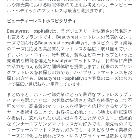
ルや卸売業における睡眠体験の向上をお考えなら、テンピュー
ル・ペディックのマットレスは最適な選択肢です。
ビューティーレストホスピタリティ
Beautyrest Hospitalityは、ラグジュアリーと快適さの代名詞と
も言えるブランドです。Beautyrestマットレスの代表的なシリ
ーズで知られるBeautyrest Hospitalityは、ホスピタリティ業界
のニーズに応える高品質なマットレスを幅広く取り揃えていま
す。ポケットコイル、冷却技術、贅沢なピロートップといった
先進的な機能を備えたBeautyrestマットレスは、お客様に爽快
で活力を与える贅沢な睡眠体験を提供します。従来のスプリン
グマットレスをお探しの方でも、ハイブリッドマットレスをお
探しの方でも、Beautyrest Hospitalityはお客様のニーズに合わ
せて幅広い選択肢をご用意しています。
まとめると、ホテルや卸売業にとって最適なマットレスサプラ
イヤーを選ぶことは、お客様の快適さと満足を確保する上で不
可欠です。高品質のマットレスを提供する信頼できるサプライ
ヤーと提携することで、お客様に心地よく、心地よい睡眠環境
を提供し、忘れられない思い出を作ることができます。伝統的
なインナースプリングマットレスがお好みでも、最先端のメモ
リーフォームマットレスがお好みでも、ホスピタリティ業界の
ニーズに特化した優れたマットレスサプライヤーは数多く存在