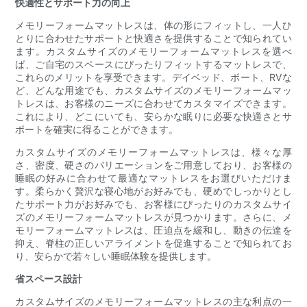
快適性とサポート力の向上
メモリーフォームマットレスは、体の形にフィットし、一人ひ
とりに合わせたサポートと快適さを提供することで知られてい
ます。カスタムサイズのメモリーフォームマットレスを選べ
ば、ご自宅のスペースにぴったりフィットするマットレスで、
これらのメリットを享受できます。デイベッド、ボート、RVな
ど、どんな用途でも、カスタムサイズのメモリーフォームマッ
トレスは、お客様のニーズに合わせてカスタマイズできます。
これにより、どこにいても、安らかな眠りに必要な快適さとサ
ポートを確実に得ることができます。
カスタムサイズのメモリーフォームマットレスは、様々な厚
さ、密度、硬さのバリエーションをご用意しており、お客様の
睡眠の好みに合わせて最適なマットレスをお選びいただけま
す。柔らかく贅沢な寝心地がお好みでも、硬めでしっかりとし
たサポート力がお好みでも、お客様にぴったりのカスタムサイ
ズのメモリーフォームマットレスが見つかります。さらに、メ
モリーフォームマットレスは、圧迫点を緩和し、動きの伝達を
抑え、脊柱の正しいアライメントを促進することで知られてお
り、安らかで若々しい睡眠体験を提供します。
省スペース設計
カスタムサイズのメモリーフォームマットレスの主な利点の一