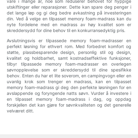
vare i mange år, noe som reduserer behovet for hyppige
utskiftinger eller reparasjoner. Dette kan spare deg penger i
det lange løp og gi deg bedre avkastning på investeringen
din. Ved å velge en tilpasset memory foam-madrass kan du
nyte fordelene med en madrass av høy kvalitet som er
skreddersydd for dine behov til en konkurransedyktig pris.
Avslutningsvis er tilpassede memory foam-madrasser en
perfekt løsning for ethvert rom. Med forbedret komfort og
støtte, plassbesparende design, personlig stil og design,
kvalitet og holdbarhet, samt kostnadseffektive funksjoner,
tilbyr tilpassede memory foam-madrasser en overlegen
søvnopplevelse som er skreddersydd til dine spesifikke
behov. Enten du har et lite soverom, en campingvogn eller en
uvanlig krok som trenger en madrass, kan en tilpasset
memory foam-madrass gi deg den perfekte løsningen for en
avslappende og foryngende natts søvn. Vurder å investere i
en tilpasset memory foam-madrass i dag, og oppdag
forskjellen det kan gjøre for søvnkvaliteten og det generelle
velværet ditt.