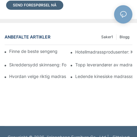
SEND FORESPØRSEL NÅ
ANBEFALTE ARTIKLER
Saker1
Blogg
Finne de beste sengengrossistene for butikken din
Hotellmadrassprodusenter: Komf
Skreddersydd skinnseng: Forvandle soverommet ditt til et luksu
Topp leverandører av madrasser
Hvordan velge riktig madrassgrossist for bedriften din
Ledende kinesiske madrassselsk