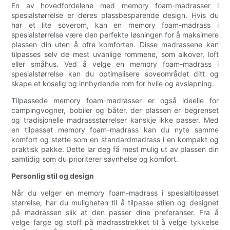
En av hovedfordelene med memory foam-madrasser i
spesialstørrelse er deres plassbesparende design. Hvis du
har et lite soverom, kan en memory foam-madrass i
spesialstørrelse være den perfekte løsningen for å maksimere
plassen din uten å ofre komforten. Disse madrassene kan
tilpasses selv de mest uvanlige rommene, som alkover, loft
eller småhus. Ved å velge en memory foam-madrass i
spesialstørrelse kan du optimalisere soveområdet ditt og
skape et koselig og innbydende rom for hvile og avslapning.
Tilpassede memory foam-madrasser er også ideelle for
campingvogner, bobiler og båter, der plassen er begrenset
og tradisjonelle madrassstørrelser kanskje ikke passer. Med
en tilpasset memory foam-madrass kan du nyte samme
komfort og støtte som en standardmadrass i en kompakt og
praktisk pakke. Dette lar deg få mest mulig ut av plassen din
samtidig som du prioriterer søvnhelse og komfort.
Personlig stil og design
Når du velger en memory foam-madrass i spesialtilpasset
størrelse, har du muligheten til å tilpasse stilen og designet
på madrassen slik at den passer dine preferanser. Fra å
velge farge og stoff på madrasstrekket til å velge tykkelse