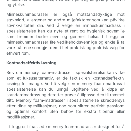
og ytelse.
Minneskummadrasser er også motstandsdyktige mot
støvmidd, allergener og andre miljøfaktorer som kan påvirke
søvnkvaliteten din. Ved å velge en minneskummadrass i
spesialstørrelse kan du nyte et rent og hygienisk sovemiljø
som fremmer bedre søvn og generell helse. I tillegg er
minneskummadrasser lite vedlikeholdsvennlige og enkle å ta
vare på, noe som gjør dem til et praktisk og praktisk valg for
ethvert rom.
Kostnadseffektiv løsning
Selv om memory foam-madrasser i spesialstørrelse kan virke
som et luksusalternativ, er de faktisk en kostnadseffektiv
løsning for mange. Ved å velge en memory foam-madrass i
spesialstørrelse kan du unngå utgiftene ved å kjøpe en
standardmadrass og deretter prøve å tilpasse den til rommet
ditt. Memory foam-madrasser i spesialstørrelse skreddersys
etter dine spesifikasjoner, noe som sikrer perfekt passform
og optimal komfort uten behov for ekstra tilbehør eller
modifikasjoner.
I tillegg er tilpassede memory foam-madrasser designet for å