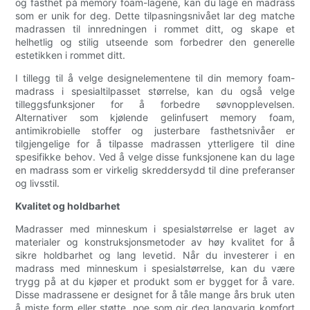
og fasthet på memory foam-lagene, kan du lage en madrass
som er unik for deg. Dette tilpasningsnivået lar deg matche
madrassen til innredningen i rommet ditt, og skape et
helhetlig og stilig utseende som forbedrer den generelle
estetikken i rommet ditt.
I tillegg til å velge designelementene til din memory foam-
madrass i spesialtilpasset størrelse, kan du også velge
tilleggsfunksjoner for å forbedre søvnopplevelsen.
Alternativer som kjølende gelinfusert memory foam,
antimikrobielle stoffer og justerbare fasthetsnivåer er
tilgjengelige for å tilpasse madrassen ytterligere til dine
spesifikke behov. Ved å velge disse funksjonene kan du lage
en madrass som er virkelig skreddersydd til dine preferanser
og livsstil.
Kvalitet og holdbarhet
Madrasser med minneskum i spesialstørrelse er laget av
materialer og konstruksjonsmetoder av høy kvalitet for å
sikre holdbarhet og lang levetid. Når du investerer i en
madrass med minneskum i spesialstørrelse, kan du være
trygg på at du kjøper et produkt som er bygget for å vare.
Disse madrassene er designet for å tåle mange års bruk uten
å miste form eller støtte, noe som gir deg langvarig komfort