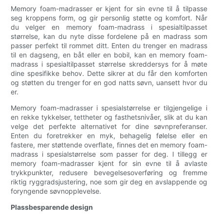
Memory foam-madrasser er kjent for sin evne til å tilpasse
seg kroppens form, og gir personlig støtte og komfort. Når
du velger en memory foam-madrass i spesialtilpasset
størrelse, kan du nyte disse fordelene på en madrass som
passer perfekt til rommet ditt. Enten du trenger en madrass
til en dagseng, en båt eller en bobil, kan en memory foam-
madrass i spesialtilpasset størrelse skreddersys for å møte
dine spesifikke behov. Dette sikrer at du får den komforten
og støtten du trenger for en god natts søvn, uansett hvor du
er.
Memory foam-madrasser i spesialstørrelse er tilgjengelige i
en rekke tykkelser, tettheter og fasthetsnivåer, slik at du kan
velge det perfekte alternativet for dine søvnpreferanser.
Enten du foretrekker en myk, behagelig følelse eller en
fastere, mer støttende overflate, finnes det en memory foam-
madrass i spesialstørrelse som passer for deg. I tillegg er
memory foam-madrasser kjent for sin evne til å avlaste
trykkpunkter, redusere bevegelsesoverføring og fremme
riktig ryggradsjustering, noe som gir deg en avslappende og
foryngende søvnopplevelse.
Plassbesparende design