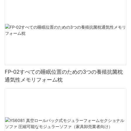
け卸売マットレスは、長年にわたり一貫した快適さとサポートを
Home
技、耐久性、そして健康効果の組み合わせは、これらのマットレ
立つだけでなく、マットレス業界全体の環境フットプリントの削
提供するように設計されているため、頻繁なアップグレードは必
スに支払う価値を十二分に与えてくれます。 5つ星ホテルのマッ
減にも貢献しています。結論中国のマットレス工場が調達する素
要ありません。さらに、高級ホテルマットレスの卸売によって得
トレスを選ぶということは、人生の質と健康への投資です。これ
材の品質と持続可能性は、業界の成功に極めて重要な役割を果た
られるゲスト満足度と評判の向上は、客室稼働率の向上と客室料
らのマットレスが提供する贅沢さと快適さを体験する価値は十分
します。高品質の素材を優先的に使用することで、これらの工場
金の引き上げにつながる可能性があります。ゲストは、快適さと
にあります。真の5つ星ホテルの睡眠体験がもたらす贅沢さと至福
は国際基準を満たし、顧客の期待に応えるマットレスを生産する
健康を最優先する高級宿泊施設には、高い料金を支払うことをい
の安らぎを味わえるのに、なぜ普通のマットレスで満足するので
ことができます。さらに、持続可能な調達慣行の採用は、環境保
とわないため、高級ホテルマットレスの卸売は、ホテルのレベル
しょうか？ 5つ星ホテルのマットレスに投資して、眠れない夜や
護に貢献し、環境に優しい製品への高まる需要にも応えていま
アップを目指すホテルオーナーにとって価値のある投資となりま
朝の腰痛とはおさらばしましょう。究極の睡眠体験を自分にご褒
す。厳格な品質管理措置、持続可能なサプライチェーン関係の促
す。結論として、究極のラグジュアリー体験をゲストに提供した
美として与え、目覚めた時には爽快で活力に満ち、一日を乗り切
進、そして責任ある生産慣行の実施を通じて、中国のマットレス
い5つ星ホテルにとって、高級ホテルマットレスの卸売は不可欠で
る準備万端です。きっとあなたの体は感謝し、なぜもっと早く変
工場は調達する素材の品質と持続可能性の向上に積極的に貢献し
す。優れた快適性とサポート力、卓越した耐久性、カスタマイズ
えなかったのかと後悔するでしょう。王様のように眠り、あなた
ています。最終的には、これは業界と、快適で耐久性のあるマッ
可能なオプション、ゲスト満足度の向上、そして費用対効果の高
にふさわしい甘い夢を抱きましょう。 。
FP-02すべての睡眠位置のための3つの養殖抗菌枕
トレスを楽しむ消費者の両方にプラスの影響をもたらします。 。
いメリットを備えた高品質マットレスへの投資は、あらゆるホテ
通気性メモリフォーム枕
ルオーナーにとって賢明な決断です。高級ホテルマットレスの卸
売を選択することで、お客様に忘れられない滞在を提供し、目の
肥えた旅行者にとって最高の目的地として、貴施設を際立たせる
ことができます。 。