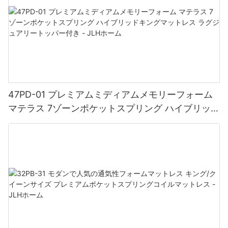
レスです。 5つ星ホテルのマットレスは、比類のない快適さを提
めることにもつながることを認識しています。マットレス工場に
により、長期間の性能維持が保証されるため、長期的に投資効果
トフォリオには、それぞれ独自のポジショニングとゲスト層を持
供するために、細部に至るまで徹底的に設計されています。高品
おける持続可能な素材調達の重要な要素の一つは、環境に優しい
を実感していただけます。快適でサポート力のある寝心地を提供
つ幅広いブランドが含まれています。この多様性に対応するた
質の低反発フォームや贅沢なピロートップなどの素材が、柔らか
素材の使用です。中国は、天然素材やオーガニック素材の使用を
することで、ゲストの満足度を向上させ、ホテルの評判を高める
め、マリオットは製造パートナーと協力し、各ホテルのブランド
さで体を包み込む贅沢な寝心地を提供します。これらのマットレ
推進することで、この点において大きな進歩を遂げてきました。
ことができます。優れた耐久性高級ホテル向け卸売マットレスに
基準とゲストの期待に応えるカスタマイズされたソリューション
スは、優しく包み込むように設計されており、雲のように包み込
これらの工場では、再生可能で生分解性があり、合成素材に比べ
投資する主なメリットの一つは、その卓越した耐久性です。これ
を開発しています。例えば、ミレニアル世代の旅行者をターゲッ
まれるような心地よさで、穏やかな眠りへと誘います。耐久性：
て炭素排出量が少ないオーガニックコットン、ウール、竹繊維と
らのマットレスは、頻繁な使用による摩耗や損傷にも耐えられる
トとするブティックホテルと、ラグジュアリー志向の旅行者をタ
長期投資5つ星ホテルのマットレスへの投資は、単に快適さと贅沢
いった持続可能な代替素材を選択するケースが増えています。さ
よう作られており、高級宿泊施設に最適です。最高級の素材と熟
ーゲットとするリゾートでは、マットレスの要件は大きく異なり
さをすぐに手に入れられるというだけではありません。睡眠の質
らに、中国のマットレス工場は、持続可能な慣行を遵守し、木材
練の職人技により、高級ホテル向け卸売マットレスは、形状やサ
ます。マリオットは、各施設の独自のニーズに合わせてマットレ
と全体的な健康への長期的な投資でもあります。これらのマット
調達に関しては森林管理協議会（FSC）、繊維調達に関しては世
47PD-01 プレミアムミディアムメモリーフォーム
ポート力を損なうことなく、長年ご愛用いただけます。メンテナ
スをカスタマイズすることで、ブランドのアイデンティティに合
レスは耐久性を重視して作られており、一般的なマットレスを凌
界オーガニック繊維基準（GOTS）などの認証を取得しているサプ
ンス費用を最小限に抑え、マットレスの寿命を最大限に延ばした
致した睡眠体験を提供し、滞在全体をより充実したものにしてい
マテラス 7ゾーンポケットスプリング ハイブリッド
駕する卓越した耐久性を備えている場合が多いです。 5つ星ホテ
ライヤーを優先しています。これにより、マットレスの製造に使
いホテルオーナーにとって、耐久性は特に重要です。高品質なマ
ます。品質保証と耐久性マリオットは、お客様一人ひとりに合わ
ルのマットレスに使用されている素材は、耐久性を重視して厳選
キングマットレス ラグジュアリートッパー付き -
用される材料が、生態系に害を与えたり、労働者を搾取したりす
ットレスに初期投資することで、長期的には頻繁な交換や修理に
せたソリューションの提供に加え、マットレスの品質保証と耐久
されており、長年にわたり形状とサポート力を維持します。さら
ることなく、責任ある方法で伐採または栽培されたことが保証さ
JLHホーム
かかる費用を節約できます。さらに、高級ホテルマットレスの卸
性にも力を入れています。ホテルチェーンの厳格な基準と試験プ
に、多くのマットレスには長期保証が付いており、お客様の投資
れます。材料調達における品質管理の役割中国のマットレス工場
売には、投資を保護し、安心感を与えるための保証が付いている
ロセスにより、すべてのマットレスが最高品質基準を満たした上
を保護し、安心感を提供します。耐久性のあるマットレスを選ぶ
では、材料調達における一貫した品質を確保するため、調達プロ
ことがよくあります。カスタマイズ可能なオプションマットレス
で、各ホテルに導入されます。マリオットの品質へのこだわり
ことで、早期のへたりや不快感を心配する必要がなくなり、長期
セス全体にわたって厳格な品質管理体制を導入しています。これ
に関しては、ホテルごとにニーズや要件が異なります。だからこ
は、ホテル施設へのマットレスの設置だけにとどまりません。製
間にわたって快適な睡眠を楽しむことができます。長期的には、
には、原材料を生産に受け入れる前に厳格な検査を行うことが含
そ、高級ホテルマットレスの卸売りでは、お客様の好みに合わせ
造パートナーと緊密に連携し、多くのお客様が利用するホテル環
安価で品質の低いマットレスの買い替えにかかる費用を節約でき
まれます。サプライヤーは、原材料の原産地、組成、取得してい
てカスタマイズ可能なオプションをご用意しています。ふかふか
境でもマットレスが長持ちするよう製造しています。耐久性への
ます。健康上のメリット：痛みや苦痛にさよなら5つ星ホテルのマ
る認証など、詳細な情報を提供することが義務付けられていま
のピロートップマットレスがお好みでも、硬めのユーロトップマ
こだわりは、ゲストの体験を向上させるだけでなく、マットレス
ットレスに投資する最大のメリットの一つは、健康へのプラス効
す。中国のマットレス工場は、調達する素材の品質と真正性を検
ットレスがお好みでも、ホテルの雰囲気に合わせて、様々なスタ
の頻繁な交換の必要性を減らすことで、ホテルの長期的なコスト
果です。高品質のマットレスは、腰痛、関節のこわばり、圧迫点
証するために、独立した第三者試験機関と連携することがよくあ
イルとデザインからお選びいただけます。高級ホテル向けマット
削減にも貢献しています。持続可能性と責任ある製造マリオット
など、睡眠に関連する一般的な問題を軽減します。これらのマッ