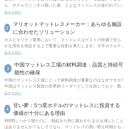
ん。ホテルでぐっすり眠った後、どんなマットレスが使われてい
るのか気になったことがあるなら、あなたはラッキーです。 この
続きを読む
記事では、自宅に適したホテルのマットレスを選ぶためのヒント
とコツをすべて説明します。 横向きで寝る人、仰向けで寝る人、
マリオットマットレスメーカー：あらゆる施設
2
あるいは単に豪華なホテルのような雰囲気を求めている人など、
に合わせたソリューション
どんな方にもぴったりです。 睡眠の質を向上させる準備ができた
ホスピタリティ業界において、マットレスはゲストの快適で安ら
ら、読み続けて詳細を確認してください。
かな滞在を保証する上で重要な役割を果たします。大手ホテルチ
ェーンであるマリオットは、上質なゲスト体験を提供する上で高
続きを読む
品質のマットレスが重要であることを理解しています。そのた
め、マリオットはトップクラスのマットレスメーカーと提携し、
中国マットレス工場の材料調達：品質と持続可
3
傘下の各ホテルに最適なソリューションを提供しています。ホス
能性の確保
ピタリティ業界における高品質マットレスの重要性ホスピタリテ
中国のマットレス工場にとって材料調達が重要なのはなぜですか?
ィ業界では、お客様の快適さが何よりも重要です。快適な睡眠
中国はマットレス製造の世界的リーダーとして台頭しており、数
は、お客様の滞在を左右する重要な要素であり、マットレスはこ
え切れないほどの工場が様々な種類と品質のマットレスを生産し
続きを読む
の点において重要な役割を果たします。高品質のマットレスは、
ています。しかし、これらの工場の成功は、調達する材料の品質
快適さを提供するだけでなく、正しい背骨のアライメントをサポ
と持続可能性に大きく依存しています。高品質で持続可能な材料
甘い夢：5つ星ホテルのマットレスに投資する
ートし、圧迫点を軽減し、動きによる不快感を最小限に抑えま
4
の使用は、顧客満足度を確保するだけでなく、中国のマットレス
す。ホテルにとって、高品質のマットレスへの投資は、お客様満
価値が十分にある理由
業界全体の評判と成功にも貢献します。この記事では、中国のマ
足度の向上、好意的なレビュー、そしてリピーターの増加につな
8時間しっかり寝たのに、朝起きた時に疲れやだるさを感じたこと
ットレス工場にとっての材料調達の重要性と、品質と持続可能性
がります。卓越したゲストエクスペリエンスで知られるマリオッ
はありませんか？もしそうなら、マットレスの買い替え時期かも
を確保するために講じられている対策について考察します。高品