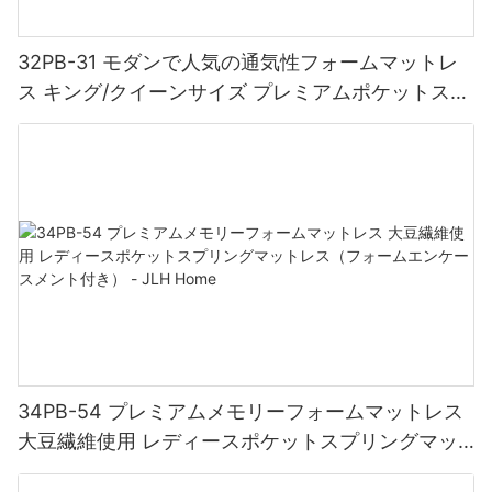
ります。これらの機関は、耐久性、安全性、国際基準への適合性
レスは、様々な快適レベルに加え、様々な客室構成に対応できる
は、より広範なサステナビリティへの取り組みの一環として、ホ
トレスの高度な設計は、背骨を正しい位置に整え、腰への負担を
などを評価するための様々な試験を実施しています。こうした厳
よう様々なサイズをご用意しています。ツイン、フル、クイー
テルチェーンとして、自社施設で使用するマットレスの環境への
軽減し、慢性的な痛みのリスクを最小限に抑えます。また、多層
格な管理体制により、マットレスの製造には最高品質の素材のみ
ン、キングサイズなど、お客様のあらゆる客室にぴったりのマッ
影響にも配慮しています。環境に優しい素材の使用、廃棄物の削
32PB-31 モダンで人気の通気性フォームマットレ
フォームとサポート素材が体重を均等に分散し、圧迫点を軽減
が使用され、お客様に信頼性が高く長持ちする製品を提供してい
トレスが見つかります。カスタマイズ可能なオプションにより、
減、製造時のエネルギー消費の最小化など、持続可能で責任ある
ス キング/クイーンサイズ プレミアムポケットスプ
し、血行を改善します。さらに、良質なマットレスは睡眠の質を
ます。持続可能なサプライチェーン関係の促進中国のマットレス
お客様に統一感のある贅沢な睡眠体験を提供し、宿泊施設全体の
製造慣行を遵守するメーカーとの提携を優先しています。マリオ
大幅に向上させ、より深く、より回復力のある睡眠を促進しま
リングコイルマットレス - JLHホーム
工場に高品質な素材を継続的に供給するには、持続可能なサプラ
雰囲気を高めることができます。ゲスト満足度の向上高級ホテル
ットは、マットレスの選定が全体的なサステナビリティ目標に合
す。その結果、エネルギーレベルの向上、気分の改善、そして日
イチェーン関係の構築が不可欠です。これらの工場は、品質と持
マットレスの卸売への投資は、ゲストの満足度を向上させ、競合
致していることを確約し、環境責任に対する同様のコミットメン
中の認知機能の向上につながります。つまり、5つ星ホテルのマッ
続可能性へのコミットメントを共有するサプライヤーとの長期的
他社との差別化を図る確実な方法です。5つ星ホテルに滞在するゲ
トを共有する製造パートナーを積極的に探しています。環境に優
トレスに投資することは、あなたの健康と幸福全体への投資なの
なパートナーシップを重視しています。サプライヤーと緊密に連
ストは、快適さとアメニティに関して最高のものだけを期待して
しいマットレスを優先することで、マリオットは環境負荷を削減
です。優れた職人技：細部へのこだわり5つ星ホテルのマットレス
携することで、透明性のあるコミュニケーションを維持し、調達
おり、高品質のマットレスは優れたゲスト体験を提供する上で重
するだけでなく、ホスピタリティ業界全体のより持続可能な未来
は、職人技に一切の費用を惜しみません。細部にまでこだわって
プロセスをより適切に管理できるようになります。サプライチェ
要な役割を果たします。究極の睡眠体験を提供することで、ゲス
の実現にも貢献しています。結論最後に、マリオットとマットレ
丁寧に作られており、あらゆる面で最高水準の品質を実現してい
ーンにおける持続可能性を促進するため、中国のマットレス工場
トのロイヤルティを高め、肯定的なレビューや紹介を促進できま
スメーカーとのパートナーシップは、多様なホテルポートフォリ
ます。最高級素材の選定から精巧な縫製、そして仕上げに至るま
はサプライヤー育成プログラムに積極的に取り組んでいます。サ
す。口コミはホスピタリティ業界において非常に貴重であり、満
オ全体におけるゲストエクスペリエンスの向上に向けた戦略的ア
で、製造工程のあらゆる工程は精密に行われています。これらの
プライヤーに対し、持続可能性への取り組みを改善するためのリ
足したゲストは将来的にホテルに戻ってくる可能性が高くなりま
プローチです。一流メーカーとの連携、各ホテルに合わせたソリ
マットレスのメーカーは、卓越性を重視し、比類のない睡眠体験
ソース、トレーニング、ガイダンスを提供しています。サプライ
す。高級ホテルマットレスの卸売は、新規ゲストの獲得と既存ゲ
ューションのカスタマイズ、品質保証と耐久性の重視、そして持
を提供する製品を作り出すことに誇りを持っています。 5つ星ホ
ヤーの環境意識向上を支援することで、これらの工場は品質と持
ストの維持に役立ち、最終的には収益の増加とビジネスの成功に
続可能性の確保を最優先することで、マリオットは、滞在先を問
テルのマットレスの職人技は、快適さと耐久性だけでなく、その
続可能性を促進する相互に有益な関係の構築を目指しています。
つながる価値ある投資です。費用対効果の高いソリューション高
わず、すべてのゲストが安らぎと快適な睡眠体験を楽しめるよう
美しさにも表れています。これらのマットレスは、洗練されたデ
さらに、中国のマットレス工場は、廃棄物の発生を最小限に抑
級ホテル向け卸売マットレスは初期費用が高めかもしれません
努めています。揺るぎない卓越性へのこだわりを持つマリオット
34PB-54 プレミアムメモリーフォームマットレス
ザイン、贅沢な生地、そしてエレガントな仕上げを特徴としてお
え、リサイクルや廃棄物管理の取り組みを導入することで、環境
が、長期的には費用対効果の高いソリューションです。高品質の
は、高品質でお客様一人ひとりに合わせたマットレスの提供を通
り、寝室全体の雰囲気を高めます。まとめ：王様のように眠るま
大豆繊維使用 レディースポケットスプリングマッ
への影響を低減するよう努めています。責任ある生産活動を実施
マットレスに投資することで、メンテナンスや交換にかかる費用
じて、卓越したホスピタリティとゲスト満足度の基準を常に確立
とめると、5つ星ホテルのマットレスに投資することは、あなたの
することで、材料を効率的に使用し、廃棄物を最小限に抑える循
トレス（フォームエンケースメント付き） - JLH
を削減し、長期的な節約につながります。さらに、高級ホテル向
し続けています。 。
睡眠体験を一変させる決断です。比類のない快適さ、優れた職人
環型経済に貢献しています。このアプローチは、資源の節約に役