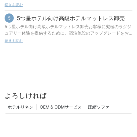
トは、自社施設で最高級のマットレスを提供することの重要性を
しれません。高品質のマットレスに投資することで、睡眠の質と
続きを読む
質な素材の重要性マットレスの製造に使用される素材の品質は、
認識しています。卓越性へのこだわりから、マリオットは一流の
健康状態に大きな変化がもたらされます。そして、贅沢な快適さ
最終製品の快適性、耐久性、そして全体的な性能に直接影響しま
マットレスメーカーと提携し、各施設の多様なニーズに応えるカ
と安らぎの夜を過ごすには、5つ星ホテルのマットレスに勝るもの
5つ星ホテル向け高級ホテルマットレス卸売
5
す。中国のマットレス工場は、高品質の素材を使用することの重
スタマイズされたソリューションを提供しています。トップマッ
はありません。この記事では、5つ星ホテルのマットレスに投資す
要性を理解しており、それに応じて調達プロセスを優先していま
5つ星ホテル向け高級ホテルマットレス卸売お客様に究極のラグジ
トレスメーカーとのコラボレーションマリオットは、業界で最も
る価値がある理由を探ります。睡眠の科学：マットレスが重要な
す。優れた素材を使用することで、これらの工場はより優れたサ
ュアリー体験を提供するために、宿泊施設のアップグレードをお
著名なマットレスメーカーと提携関係を築いています。これらの
理由私たちの体は、再生とエネルギー回復、そして日中の最高の
ポート力、圧迫点の軽減、そして優れた通気性を備えたマットレ
考えのホテルオーナー様ですか？5つ星ホテル向けに特別に設計さ
提携により、マリオット傘下の様々な施設のそれぞれのニーズに
続きを読む
機能を発揮するために、質の高い睡眠を必要としています。良質
スを生産することができます。さらに、高品質の素材の使用はマ
れた高級ホテル用マットレスは、まさにうってつけです。最高品
合わせて設計された、多様なマットレスをご提供することが可能
な睡眠は、心身の健康にとって不可欠です。寝るマットレスは、
ットレスの寿命を延ばし、顧客満足度と顧客ロイヤルティの向上
質の素材を用いて丁寧に作られているため、どんなにこだわりの
になりました。ラグジュアリーリゾート、ビジネスホテル、長期
睡眠中の快適さ、サポート、そして体のバランスに直接影響を与
につながります。マットレスの品質を左右する重要な要素の一つ
あるお客様にも、快適な眠りをお約束します。この記事では、高
滞在型ホテルなど、マリオットはすべてのお客様に、安らぎと快
えるため、最適な睡眠の質を実現する上で重要な役割を果たしま
は、コア素材の選定です。中国のマットレス工場は、高密度フォ
級ホテル用マットレスへの投資のメリットと、お客様に忘れられ
適な睡眠体験をご提供いたします。一流マットレスメーカーと提
す。 5つ星ホテルのマットレスは、あらゆるニーズや好みを持つ
ーム、天然ラテックス、ポケットコイルなど、優れたサポート力
ない滞在を提供するためにマットレスが不可欠な理由について解
携する主なメリットの一つは、マットレスの設計と技術における
お客様に最高の快適さとサポートを提供するために、精密に設計
と耐久性を提供する素材の調達に重点を置いています。これらの
説します。快適性とサポート力の向上ホテルのマットレス選びに
彼らの専門知識と革新性を活用できることです。マリオットはこ
されています。これらのマットレスは、健康的な睡眠パターンを
素材は、マットレスが長年の使用に耐え、形状や弾力性を損なう
おいて、快適さとサポートは最優先事項です。高級ホテル向けマ
れらのメーカーと緊密に連携し、優れた冷却特性、体動遮断性、
促進する最先端の素材と革新的な技術を用いて作られています。
ことなく使用できるよう、厳選されています。高品質の素材に投
ットレスは、柔らかさと硬さの完璧なバランスを実現し、お客様
強化されたサポート性といった睡眠テクノロジーの最新技術をマ
多くの場合、体にぴったりフィットし、圧迫点を緩和し、脊椎の
よろしければ
資することで、中国のマットレス工場は国際品質基準を満たし、
に快適な睡眠をお約束します。これらのマットレスは、体にぴっ
ットレスに取り入れています。これにより、ホテルの立地やター
正しいアライメントを保つ、低反発フォーム、ラテックス、その
世界市場で競争力のあるマットレスを生産することができます。
たりフィットし、圧迫感を軽減するメモリーフォーム、ラテック
ゲット市場を問わず、マリオットの施設をご利用のお客様に最高
他の高密度素材を層状に組み合わせています。比類のない快適
ホテルリネン
OEM & ODMサービス
圧縮ソファ
持続可能な調達の重要性近年、製造業における持続可能性の重要
ス、ポケットコイルなどの高品質素材を使用しています。快適さ
の睡眠体験を提供できます。あらゆる物件に合わせたカスタマイ
さ：ラグジュアリーな体験ラグジュアリーと言えば、5つ星ホテル
性は世界中で大きな注目を集めています。中国のマットレス工場
とサポート力を高めることで、お客様は爽やかで活力に満ちた目
ズされたソリューションマリオットは、どのホテルもそれぞれ異
を思い浮かべることが多いでしょう。これらのホテルは、豪華な
は、環境保護と環境意識の高い消費者のニーズへの対応におい
覚めを実感し、次の一日を気持ちよくスタートできます。高級ホ
なるため、マットレスのニーズもホテルごとに異なることを理解
家具と抜群の快適さで知られています。そして、その贅沢な体験
て、持続可能な調達慣行の重要性を認識しています。責任ある調
テル向けマットレスは、快適さに加え、優れたサポート力で脊椎
しています。リッツ・カールトンの高級ラグジュアリーからモク
に貢献する要素の一つが、客室で使用されている高品質のマット
達は地球に利益をもたらすだけでなく、製品の評判と市場性を高
のアライメントを促進し、腰痛を軽減します。耐久性の高い構造
シー・ホテルの現代的なスタイルまで、マリオットの多様なポー