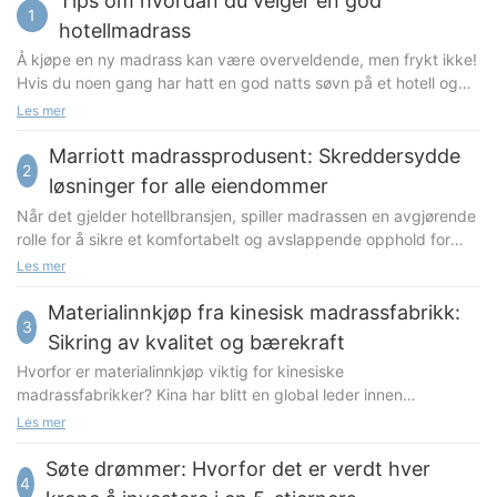
Tips om hvordan du velger en god
1
hotellmadrass
Å kjøpe en ny madrass kan være overveldende, men frykt ikke!
Hvis du noen gang har hatt en god natts søvn på et hotell og
lurt på hva slags madrass de bruker, er du heldig. I denne
Les mer
artikkelen skal vi diskutere alle tips og triks for hvordan du
velger en god hotellmadrass til ditt eget hjem. Enten du sover
Marriott madrassprodusent: Skreddersydde
2
på siden, sover bakover, eller bare ser etter den luksuriøse
løsninger for alle eiendommer
hotellfølelsen, har vi dekket deg. Så hvis du er klar til å
Når det gjelder hotellbransjen, spiller madrassen en avgjørende
oppgradere søvnspillet ditt, fortsett å lese for å finne ut mer!
rolle for å sikre et komfortabelt og avslappende opphold for
gjestene. Marriott, en ledende hotellkjede, forstår viktigheten
Les mer
av madrasser av høy kvalitet for å gi en overlegen
gjesteopplevelse. Derfor har de inngått samarbeid med noen av
Materialinnkjøp fra kinesisk madrassfabrikk:
3
de ledende madrassprodusentene for å lage skreddersydde
Sikring av kvalitet og bærekraft
løsninger for hver eiendom i porteføljen deres. Viktigheten av
Hvorfor er materialinnkjøp viktig for kinesiske
kvalitetsmadrasser i hotell- og restaurantbransjen I hotell- og
madrassfabrikker? Kina har blitt en global leder innen
restaurantbransjen er gjestenes komfort avgjørende. En god
madrassproduksjon, med utallige fabrikker som produserer
Les mer
natts søvn kan avgjøre om gjestens opphold blir bra eller dårlig,
madrasser av ulike typer og kvaliteter. Suksessen til disse
og madrassen spiller en viktig rolle i dette. En madrass av høy
fabrikkene avhenger imidlertid i stor grad av kvaliteten og
Søte drømmer: Hvorfor det er verdt hver
kvalitet gir ikke bare komfort, men støtter også riktig
4
bærekraften til materialene de bruker. Bruken av høykvalitets
ryggmargsjustering, reduserer trykkpunkter og minimerer