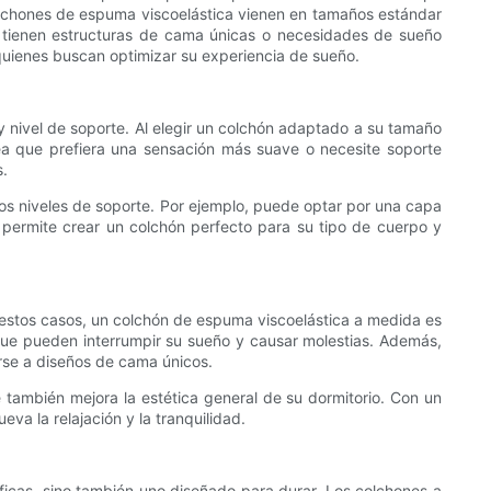
 colchones de espuma viscoelástica vienen en tamaños estándar
 tienen estructuras de cama únicas o necesidades de sueño
quienes buscan optimizar su experiencia de sueño.
y nivel de soporte. Al elegir un colchón adaptado a su tamaño
a que prefiera una sensación más suave o necesite soporte
s.
s niveles de soporte. Por ejemplo, puede optar por una capa
permite crear un colchón perfecto para su tipo de cuerpo y
estos casos, un colchón de espuma viscoelástica a medida es
s que pueden interrumpir su sueño y causar molestias. Además,
rse a diseños de cama únicos.
e también mejora la estética general de su dormitorio. Con un
a la relajación y la tranquilidad.
ficas, sino también uno diseñado para durar. Los colchones a