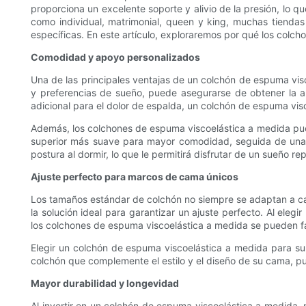
proporciona un excelente soporte y alivio de la presión, lo 
como individual, matrimonial, queen y king, muchas tiend
específicas. En este artículo, exploraremos por qué los colc
Comodidad y apoyo personalizados
Una de las principales ventajas de un colchón de espuma visc
y preferencias de sueño, puede asegurarse de obtener la 
adicional para el dolor de espalda, un colchón de espuma vi
Además, los colchones de espuma viscoelástica a medida pue
superior más suave para mayor comodidad, seguida de una c
postura al dormir, lo que le permitirá disfrutar de un sueño r
Ajuste perfecto para marcos de cama únicos
Los tamaños estándar de colchón no siempre se adaptan a ca
la solución ideal para garantizar un ajuste perfecto. Al ele
los colchones de espuma viscoelástica a medida se pueden f
Elegir un colchón de espuma viscoelástica a medida para su s
colchón que complemente el estilo y el diseño de su cama, p
Mayor durabilidad y longevidad
Al invertir en un colchón de espuma viscoelástica a medida,