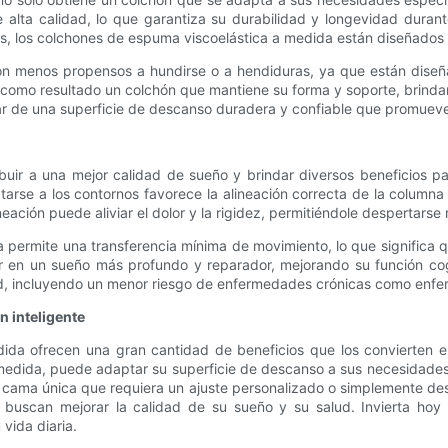
alta calidad, lo que garantiza su durabilidad y longevidad duran
, los colchones de espuma viscoelástica a medida están diseñados pa
n menos propensos a hundirse o a hendiduras, ya que están diseñad
a como resultado un colchón que mantiene su forma y soporte, brinda
r de una superficie de descanso duradera y confiable que promueve
ir a una mejor calidad de sueño y brindar diversos beneficios par
arse a los contornos favorece la alineación correcta de la columna 
ineación puede aliviar el dolor y la rigidez, permitiéndole despertar
a permite una transferencia mínima de movimiento, lo que significa
ar en un sueño más profundo y reparador, mejorando su función co
lud, incluyendo un menor riesgo de enfermedades crónicas como enf
n inteligente
dida ofrecen una gran cantidad de beneficios que los convierten e
a medida, puede adaptar su superficie de descanso a sus necesidades
e cama única que requiera un ajuste personalizado o simplemente de
s buscan mejorar la calidad de su sueño y su salud. Invierta h
vida diaria.