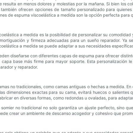
que resulta en menos dolores y molestias por la mañana. Si bien los
as también ofrecen opciones de tamaño personalizado para quienes
hones de espuma viscoelástica a medida son la opción perfecta para 
oelástica a medida es la posibilidad de personalizar su comodidad 
amortiguación y firmeza adecuadas para un sueño reparador. Ya se
scoelástica a medida se puede adaptar a sus necesidades específica
den diseñarse con diferentes capas de espuma para ofrecer distinto
apa base más firme para mayor soporte. Esta personalización le 
eparador y reparador.
mas no tradicionales, como camas antiguas o hechas a medida. En 
gir las dimensiones exactas para su cama, evitará huecos o saliente
abricar en diversas formas, como redondas u ovaladas, para adapta
omier no tradicional no solo garantiza un ajuste perfecto, sino qu
uede crear un ambiente de descanso acogedor y cohesivo que promuev
 no solo obtiene un colchón que se adapta a sus necesidades especí