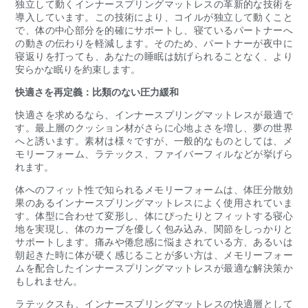
独立して動くインナースプリングマットレスの革新的な技術を
導入しています。この技術により、コイルが独立して動くこと
で、体の中心部分を的確にサポートし、寝ているパートナーへ
の動きの伝わりを軽減します。そのため、パートナーが夜中に
寝返りを打っても、あなたの睡眠は妨げられることなく、より
安らかな眠りを約束します。
快適さを再定義：比類のない圧力緩和
快適さを求めるなら、インナースプリングマットレスが最適で
す。最上層のクッション材がさらに心地よさを増し、夢の世界
へと誘います。素材は様々ですが、一般的なものとしては、メ
モリーフォーム、ラテックス、ファイバーフィルなどが挙げら
れます。
体へのフィット性で知られるメモリーフォームは、体圧分散効
果のあるインナースプリングマットレスによく使用されていま
す。体型に合わせて変形し、体にぴったりとフィットする寝心
地を実現し、体のカーブを優しく包み込み、関節をしっかりと
サポートします。痛みや倦怠感に悩まされている方、あるいは
朝起きた時に体が硬く感じることが多い方は、メモリーフォー
ムを配合したインナースプリングマットレスが最適な解決策か
もしれません。
ラテックスも、インナースプリングマットレスの快適層として