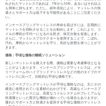
れされたマットレスであれば、7年から10年、あるいはそれ以上
も簡単に持ちます。ただし、経年劣化により、マットレスの快
適さとサポート力は低下する可能性があることにご注意くださ
い。
インナースプリングマットレスの寿命を延ばすには、定期的に
マットレスを回転させることをお勧めします。これにより、コ
イルの摩耗が不均一になるのを防ぎ、体圧分散を促進します。
さらに、マットレスプロテクターを使用することで、こぼれ、
汚れ、摩耗からマットレスを守り、良好な状態を保つことがで
きます。
価格：手頃な価格の睡眠ソリューション
新しいマットレスを購入する際、価格は重要な考慮事項となる
ことがよくあります。インナースプリングマットレスは、メモ
リーフォームやハイブリッドマットレスなどの他のタイプのマ
ットレスに比べて、比較的お手頃な価格です。
インナースプリングマットレスが手頃な価格なのは、主にその
構造に使用されている素材のおかげです。高級なインナースプ
リングマットレスには、高度なコイルシステムやプレミアムな
快適層といった贅沢な機能が備わっている場合もありますが、
優れたサポート力と快適さを提供する手頃な価格のマットレス