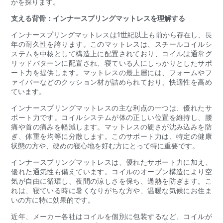
かを探ります。
支える背骨：インナースプリングマットレスを理解する
インナースプリングマットレスは1世紀以上も前から存在し、長
年の耐久性を誇ります。このマットレスは、スチールコイルシ
ステムを中核として構造上に配置されており、コイルは通常グ
リッドパターンに配置され、寝ている人にしっかりとしたサポ
ート力を提供します。マットレスの最上層には、フォームやフ
ァイバーなどのクッション材が詰められており、快適性を高め
ています。
インナースプリングマットレスの主な利点の一つは、優れたサ
ポート力です。コイルシステムが体の正しい位置を維持し、腰
痛や首の痛みを軽減します。マットレスの硬さが沈み込みを防
ぎ、体重を均等に分散します。このサポート力は、特定の健康
状態の方や、硬めの寝心地を好む方にとって特に重要です。
インナースプリングマットレスは、優れたサポート力に加え、
優れた通気性も備えています。コイルのオープン構造により空
気が自由に循環し、夜間の涼しさを保ち、過熱を防ぎます。こ
れは、寝ている時に暑くなりがちな方や、温暖な気候にお住ま
いの方に特に効果的です。
近年、メーカー各社はコイルを個別に包装するなど、コイルが