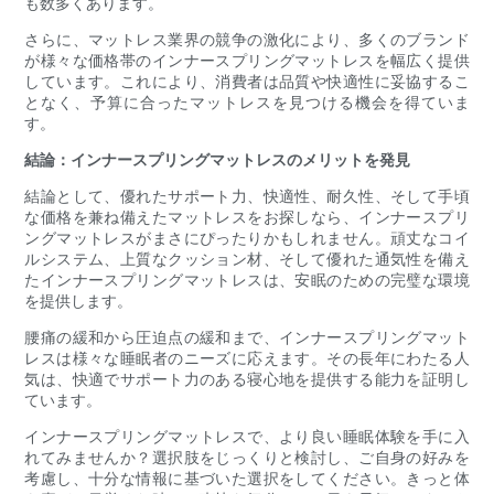
も数多くあります。
さらに、マットレス業界の競争の激化により、多くのブランド
が様々な価格帯のインナースプリングマットレスを幅広く提供
しています。これにより、消費者は品質や快適性に妥協するこ
となく、予算に合ったマットレスを見つける機会を得ていま
す。
結論：インナースプリングマットレスのメリットを発見
結論として、優れたサポート力、快適性、耐久性、そして手頃
な価格を兼ね備えたマットレスをお探しなら、インナースプリ
ングマットレスがまさにぴったりかもしれません。頑丈なコイ
ルシステム、上質なクッション材、そして優れた通気性を備え
たインナースプリングマットレスは、安眠のための完璧な環境
を提供します。
腰痛の緩和から圧迫点の緩和まで、インナースプリングマット
レスは様々な睡眠者のニーズに応えます。その長年にわたる人
気は、快適でサポート力のある寝心地を提供する能力を証明し
ています。
インナースプリングマットレスで、より良い睡眠体験を手に入
れてみませんか？選択肢をじっくりと検討し、ご自身の好みを
考慮し、十分な情報に基づいた選択をしてください。きっと体