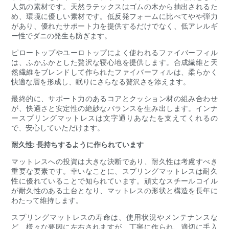
人気の素材です。天然ラテックスはゴムの木から抽出されるた
め、環境に優しい素材です。低反発フォームに比べてやや弾力
があり、優れたサポート力を提供するだけでなく、低アレルギ
ー性でダニの発生も防ぎます。
ピロートップやユーロトップによく使われるファイバーフィル
は、ふかふかとした贅沢な寝心地を提供します。合成繊維と天
然繊維をブレンドして作られたファイバーフィルは、柔らかく
快適な層を形成し、眠りにさらなる贅沢さを添えます。
最終的に、サポート力のあるコアとクッション材の組み合わせ
が、快適さと安定性の絶妙なバランスを生み出します。インナ
ースプリングマットレスは文字通りあなたを支えてくれるの
で、安心していただけます。
耐久性: 長持ちするように作られています
マットレスへの投資は大きな決断であり、耐久性は考慮すべき
重要な要素です。幸いなことに、スプリングマットレスは耐久
性に優れていることで知られています。頑丈なスチールコイル
が耐久性のある土台となり、マットレスの形状と構造を長年に
わたって維持します。
スプリングマットレスの寿命は、使用状況やメンテナンスな
ど、様々な要因に左右されますが、丁寧に作られ、適切に手入