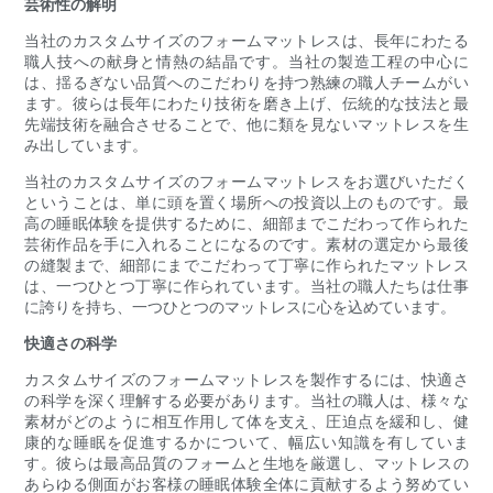
芸術性の解明
当社のカスタムサイズのフォームマットレスは、長年にわたる
職人技への献身と情熱の結晶です。当社の製造工程の中心に
は、揺るぎない品質へのこだわりを持つ熟練の職人チームがい
ます。彼らは長年にわたり技術を磨き上げ、伝統的な技法と最
先端技術を融合させることで、他に類を見ないマットレスを生
み出しています。
当社のカスタムサイズのフォームマットレスをお選びいただく
ということは、単に頭を置く場所への投資以上のものです。最
高の睡眠体験を提供するために、細部までこだわって作られた
芸術作品を手に入れることになるのです。素材の選定から最後
の縫製まで、細部にまでこだわって丁寧に作られたマットレス
は、一つひとつ丁寧に作られています。当社の職人たちは仕事
に誇りを持ち、一つひとつのマットレスに心を込めています。
快適さの科学
カスタムサイズのフォームマットレスを製作するには、快適さ
の科学を深く理解する必要があります。当社の職人は、様々な
素材がどのように相互作用して体を支え、圧迫点を緩和し、健
康的な睡眠を促進するかについて、幅広い知識を有していま
す。彼らは最高品質のフォームと生地を厳選し、マットレスの
あらゆる側面がお客様の睡眠体験全体に貢献するよう努めてい