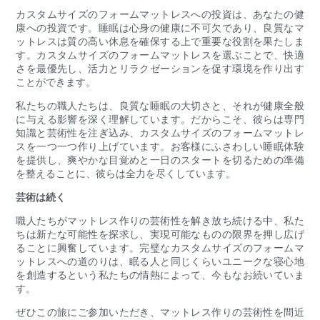
カスタムサイズのフォームマットレスへの投資は、あなたの健
康への投資です。睡眠は心身の健康に不可欠であり、良質なマ
ットレスは質の高い休息を確保する上で重要な役割を果たしま
す。カスタムサイズのフォームマットレスを選ぶことで、快適
さを最優先し、活力とリラクゼーションを促す環境を作り出す
ことができます。
私たちの職人たちは、良質な睡眠の大切さと、それが健康全般
に与える影響を深く理解しています。だからこそ、彼らは専門
知識と芸術性を注ぎ込み、カスタムサイズのフォームマットレ
スを一つ一つ作り上げています。お客様にふさわしい睡眠体験
を提供し、爽やかな目覚めと一日のスタートを切るための準備
を整えることに、彼らは全力を尽くしています。
芸術は続く
職人たちがマットレス作りの芸術性を解き放ち続ける中、私た
ちは新たな可能性を探求し、実現可能なものの限界を押し広げ
ることに興奮しています。完璧なカスタムサイズのフォームマ
ットレスへの道のりは、眠る人と同じくらいユニークな寝心地
を創造するという私たちの情熱によって、今もなお続いていま
す。
ぜひこの旅にご参加いただき、マットレス作りの芸術性を間近