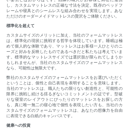
し、カスタムマットレスの正確な寸法を決定。既存のベッドフ
レームや寝具とのシームレスな組み合わせを実現します。あな
ただけのオーダーメイドマットレスの贅沢をご体験ください。
標準化を超えて
カスタムサイズのメリットに加え、当社のフォームマットレス
は、標準化の現状に挑戦する哲学を体現しています。睡眠は極
めて個人的な体験であり、マットレスはお客様一人ひとりのニ
ーズと好みを反映したものであるべきだと私たちは考えていま
す。標準的なマットレスサイズでは選択肢が限られてしまうか
もしれませんが、当社のカスタムサイズのフォームマットレス
なら、可能性は無限大です。
弊社のカスタムサイズのフォームマットレスをお選びいただく
ということは、個性と自己表現を表明することを意味します。
当社のマットレスは、職人たちの限りない創造性と、可能性の
限界に挑戦し続ける揺るぎないコミットメントの証です。型破
りな寝室のレイアウトにぴったりのマットレスをお探しの方
も、真に唯一無二の寝心地で個性を表現したい方も、当社のカ
スタムサイズのフォームマットレスは、あなたの想像力を自由
に表現できる白紙のキャンバスです。
健康への投資