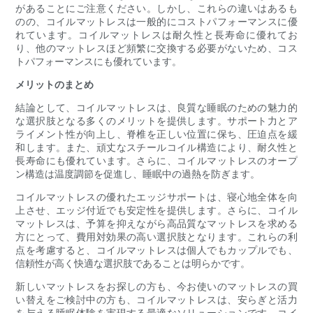
があることにご注意ください。しかし、これらの違いはあるも
のの、コイルマットレスは一般的にコストパフォーマンスに優
れています。コイルマットレスは耐久性と長寿命に優れてお
り、他のマットレスほど頻繁に交換する必要がないため、コス
トパフォーマンスにも優れています。
メリットのまとめ
結論として、コイルマットレスは、良質な睡眠のための魅力的
な選択肢となる多くのメリットを提供します。サポート力とア
ライメント性が向上し、脊椎を正しい位置に保ち、圧迫点を緩
和します。また、頑丈なスチールコイル構造により、耐久性と
長寿命にも優れています。さらに、コイルマットレスのオープ
ン構造は温度調節を促進し、睡眠中の過熱を防ぎます。
コイルマットレスの優れたエッジサポートは、寝心地全体を向
上させ、エッジ付近でも安定性を提供します。さらに、コイル
マットレスは、予算を抑えながら高品質なマットレスを求める
方にとって、費用対効果の高い選択肢となります。これらの利
点を考慮すると、コイルマットレスは個人でもカップルでも、
信頼性が高く快適な選択肢であることは明らかです。
新しいマットレスをお探しの方も、今お使いのマットレスの買
い替えをご検討中の方も、コイルマットレスは、安らぎと活力
を与える睡眠体験を実現する最適なソリューションです。コイ