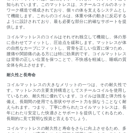
知られています。このマットレスは、スチールコイルのネット
ワーク構造で構成されており、個々の体を支えるシステムとし
て機能します。これらのコイルは、体重や体の動きに反応する
ように設計されており、最も必要な部分に的確なサポートを提
供します。
コイルマットレスのコイルはそれぞれ独立して機能し、体の形
に合わせてフィットし、圧迫点を緩和します。マットレスが体
の自然なカーブにフィットし、背骨を正しい位置に保つため、
腰痛や関節痛のある方には特に効果的です。コイルマットレス
は背骨の正しい位置を保つことで、不快感を軽減し、睡眠の質
全体を向上させます。
耐久性と長寿命
コイルマットレスの大きなメリットの一つは、その耐久性で
す。マットレスの主要支持構造としてスチールコイルを使用し
ているため、耐久性に優れています。コイルは強度と弾力性を
備え、長期間の使用でも形状やサポート力を損なうことなく耐
えられます。つまり、丁寧に作られたコイルマットレスは、長
年にわたり安定した快適さとサポートを提供してくれるため、
長期的に見て賢明な投資と言えるでしょう。
コイルマットレスの耐久性と寿命をさらに向上させるため、多