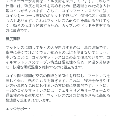
くのメーカーが高度なコイル技術を採用しています。これらの
技術には、強度と耐久性を高めるために熱処理された焼き入れ
鋼コイルが含まれます。さらに、コイルマットレスの中には、
コイルを一つ一つ布製のポケットで包んだ「個別包装」構造の
ものもあります。これはマットレスの耐久性を高めるだけでな
く、動きの伝達も軽減するため、カップルやベッドを共有する
方に最適です。
温度調節
マットレスに関して多くの人が懸念するのは、温度調節です。
夜中に暑くて汗だくで目が覚めるのは誰も望まないでしょう。
幸いなことに、コイルマットレスはこの点で優れています。コ
イルマットレスのオープン構造は通気性を高め、体温を分散さ
せ、快適な睡眠温度を維持するのに役立ちます。
コイル間の隙間が空気の循環と通気性を確保し、マットレスを
涼しく保ち、熱のこもりを防ぎます。これは、寝汗をかきやす
い方や温暖な気候にお住まいの方に特に効果的です。さらに、
一部のコイルマットレスには、ジェル入りメモリーフォームや
通気性のある生地など、マットレスの冷却効果をさらに高める
快適層が追加されています。
エッジサポート