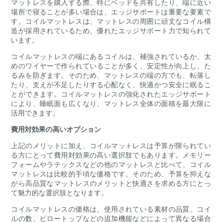
マットレスを購入する際、特にベッドを共有したり、端に近い
場所で寝ることが多い場合は、エッジサポートは重要な要素で
す。コイルマットレスは、マットレスの周囲に頑丈なコイル構
造が採用されているため、優れたエッジサポート力で知られて
います。
コイルマットレスの端にあるコイルは、補強されているか、太
めのワイヤーで作られていることが多く、安定性が向上し、た
るみを防ぎます。そのため、マットレスの端の方でも、転落し
たり、支えが不足したりする心配なく、快適かつ安全に眠るこ
とができます。コイルマットレスの強化されたエッジサポート
により、睡眠面も広くなり、マットレス全体の面積を最大限に
活用できます。
費用対効果の高いオプション
上記のメリットに加え、コイルマットレスは予算が限られてい
る方にとって費用対効果の高い選択肢でもあります。メモリー
フォームやラテックスなどの他のマットレスと比べて、コイル
マットレスは比較的手頃な価格です。そのため、予算を抑えな
がら高品質なマットレスのメリットと快適さを求める方にとっ
て魅力的な選択肢となります。
コイルマットレスの価格は、使用されている素材の品質、コイ
ルの数、ピロートップなどの追加機能などによって異なる場合