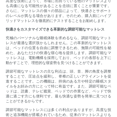
高度な技術によって、市場に出回っている他のマットレスより
も高価になる可能性があることを念頭に置くことが重要です。
さらに、マットレスの個々の部品によって、快適さとサポート
のレベルが異なる場合があります。そのため、購入前にハイブ
リッドマットレスを徹底的にテストすることをお勧めします。
快適さをカスタマイズできる革新的な調節可能なマットレス
究極のパーソナルな睡眠体験を求めるなら、調節可能なマット
レスが最適な選択肢かもしれません。この革新的なマットレス
は、ベッドの位置を自由に調整できるため、無限の可能性を秘
めた、あなただけの快適な寝心地を提供します。調節可能なマ
ットレスは、電動機構を採用しており、ベッドの各部を上下に
動かすことで、理想的な寝姿勢を見つけることができます。
調節可能なマットレスの主な利点は、頭、首、脚の角度を調整
することで、圧迫点を緩和し、脊椎の正しいアライメントを促
進することです。この機能は、持病のある方や特定の睡眠スタ
イルをお好みの方にとって特に有益です。また、調節可能なベ
ッドは、読書、テレビ鑑賞、ベッドでの作業など、ベッドで快
適に過ごす方にも便利です。最も快適な姿勢を簡単に見つける
ことができるからです。
調節可能なマットレスには多くの利点がありますが、高度な技
術と追加機能が搭載されているため、従来のマットレスよりも