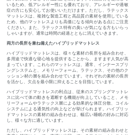
いるため、低アレルギー性にも優れており、アレルギーや過敏
症の方にも安心してお使いいただけます。ただし、ラテックス
マットレスは、複雑な製造工程と高品質の素材を使用している
ため、他のマットレスよりも高価になる傾向がある点にご注意
ください。また、ラテックス特有の臭いが気になる方もいらっ
しゃいますが、通常は時間の経過とともに消えていきます。
両方の長所を兼ね備えたハイブリッドマットレス
ハイブリッドマットレスは、様々な素材の長所を組み合わせ、
多用途で快適な寝心地を提供することから、ますます人気が高
まっています。これらのマットレスは、通常、インナースプリ
ングシステムと、メモリーフォーム、ラテックス、その他のク
ッション材の層を組み合わせています。それぞれの素材の長所
を活かし、欠点を最小限に抑えることを目指しています。
ハイブリッドマットレスの利点は、従来のスプリングマットレ
スに比べて体の動きを遮断する機能が向上していること、メモ
リーフォームやラテックス層による効果的な体圧分散、コイル
システムによる通気性の向上などが挙げられます。ハイブリッ
ドマットレスの素材の組み合わせは、幅広い睡眠の好みに対応
し、様々な方に適しています。
ただし、ハイブリッドマットレスは、その素材の組み合わせと