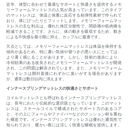
近年、体型に合わせて最適なサポートと快適さを提供するメモ
リーフォームマットレスの人気が高まっています。このタイプ
のマットレスは、体温と体重に反応する粘弾性素材で作られて
おり、体にぴったりとフィットします。メモリーフォームマッ
トレスの主な利点は、優れた体圧分散性で、関節痛や筋肉痛を
軽減できることです。さらに、体の動きを吸収するため、動き
による不快感を最小限に抑え、カップルに最適です。
欠点としては、メモリーフォームマットレスは体温を保持する
傾向があるため、特に暑い気候や寝つきの悪い人にとっては、
より暑く感じることがあります。しかし、技術の進歩により、
冷却効果のある改良されたメモリーフォームマットレスが開発
され、この問題は解決されています。また、メモリーフォーム
マットレスは開封直後にわずかに臭いがする場合があります
が、通常は数日以内に消えます。
インナースプリングマットレスの快適さとサポート
コイルマットレスとも呼ばれるインナースプリングマットレス
は、長年にわたり伝統的な選択肢となっています。このマット
レスは、スチールコイルで構成されたサポート力のあるコア
と、その上にフォームやファイバーなどのクッション材を重ね
た構造です。インナースプリングマットレスは優れた通気性で
知られており、暖かい夜には涼しく快適な睡眠を提供します。