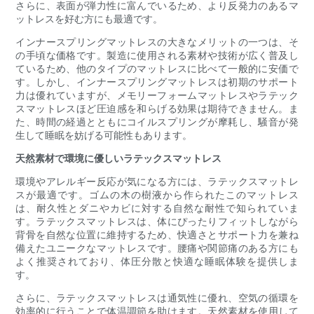
さらに、表面が弾力性に富んでいるため、より反発力のあるマ
ットレスを好む方にも最適です。
インナースプリングマットレスの大きなメリットの一つは、そ
の手頃な価格です。製造に使用される素材や技術が広く普及し
ているため、他のタイプのマットレスに比べて一般的に安価で
す。しかし、インナースプリングマットレスは初期のサポート
力は優れていますが、メモリーフォームマットレスやラテック
スマットレスほど圧迫感を和らげる効果は期待できません。ま
た、時間の経過とともにコイルスプリングが摩耗し、騒音が発
生して睡眠を妨げる可能性もあります。
天然素材で環境に優しいラテックスマットレス
環境やアレルギー反応が気になる方には、ラテックスマットレ
スが最適です。ゴムの木の樹液から作られたこのマットレス
は、耐久性とダニやカビに対する自然な耐性で知られていま
す。ラテックスマットレスは、体にぴったりフィットしながら
背骨を自然な位置に維持するため、快適さとサポート力を兼ね
備えたユニークなマットレスです。腰痛や関節痛のある方にも
よく推奨されており、体圧分散と快適な睡眠体験を提供しま
す。
さらに、ラテックスマットレスは通気性に優れ、空気の循環を
効率的に行うことで体温調節を助けます。天然素材を使用して