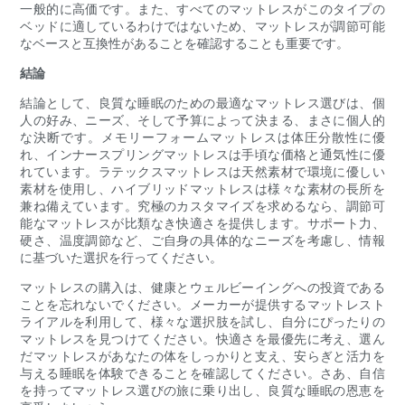
一般的に高価です。また、すべてのマットレスがこのタイプの
ベッドに適しているわけではないため、マットレスが調節可能
なベースと互換性があることを確認することも重要です。
結論
結論として、良質な睡眠のための最適なマットレス選びは、個
人の好み、ニーズ、そして予算によって決まる、まさに個人的
な決断です。メモリーフォームマットレスは体圧分散性に優
れ、インナースプリングマットレスは手頃な価格と通気性に優
れています。ラテックスマットレスは天然素材で環境に優しい
素材を使用し、ハイブリッドマットレスは様々な素材の長所を
兼ね備えています。究極のカスタマイズを求めるなら、調節可
能なマットレスが比類なき快適さを提供します。サポート力、
硬さ、温度調節など、ご自身の具体的なニーズを考慮し、情報
に基づいた選択を行ってください。
マットレスの購入は、健康とウェルビーイングへの投資である
ことを忘れないでください。メーカーが提供するマットレスト
ライアルを利用して、様々な選択肢を試し、自分にぴったりの
マットレスを見つけてください。快適さを最優先に考え、選ん
だマットレスがあなたの体をしっかりと支え、安らぎと活力を
与える睡眠を体験できることを確認してください。さあ、自信
を持ってマットレス選びの旅に乗り出し、良質な睡眠の恩恵を